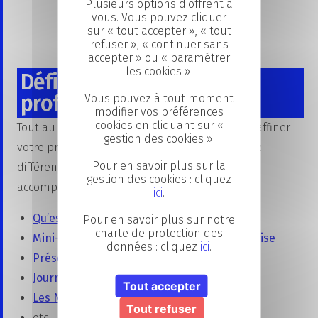
Plusieurs options d'offrent à
vous. Vous pouvez cliquer
sur « tout accepter », « tout
refuser », « continuer sans
accepter » ou « paramétrer
les cookies ».
Définissez votre projet
professionnel
Vous pouvez à tout moment
modifier vos préférences
cookies en cliquant sur «
Tout au long de l’année scolaire, vous pouvez affiner
gestion des cookies ».
votre projet professionnel. La CCI vous propose
Pour en savoir plus sur la
différents dispositifs et évènements pour vous
gestion des cookies : cliquez
accompagner :
ici
.
Qu’est-ce que l’alternance ?
Pour en savoir plus sur notre
charte de protection des
Mini-stages découverte métiers en entreprise
données : cliquez
ici
.
Présence sur les salons
Journée Portes Ouvertes
Tout accepter
Les Nuits de l’Orientation
Tout refuser
etc.