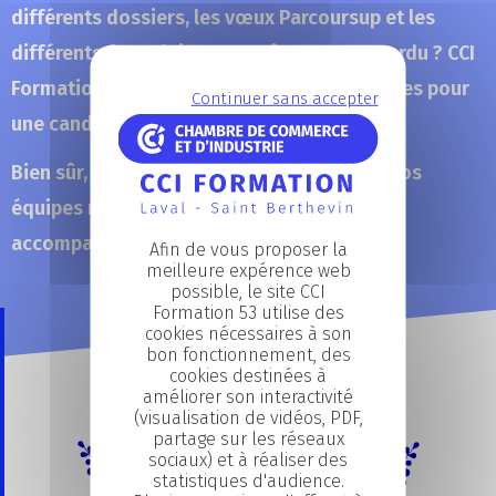
différents dossiers, les vœux Parcoursup et les
différents formulaires, vous êtes un peu perdu ? CCI
Formation vous propose un guide en 4 étapes pour
Continuer sans accepter
une candidature plus fluide.
Bien sûr, si cela ne suffit pas à vous aider, nos
équipes restent à votre écoute pour vous
accompagner !
Afin de vous proposer la
meilleure expérence web
possible, le site CCI
Formation 53 utilise des
cookies nécessaires à son
bon fonctionnement, des
cookies destinées à
améliorer son interactivité
(visualisation de vidéos, PDF,
partage sur les réseaux
sociaux) et à réaliser des
statistiques d'audience.