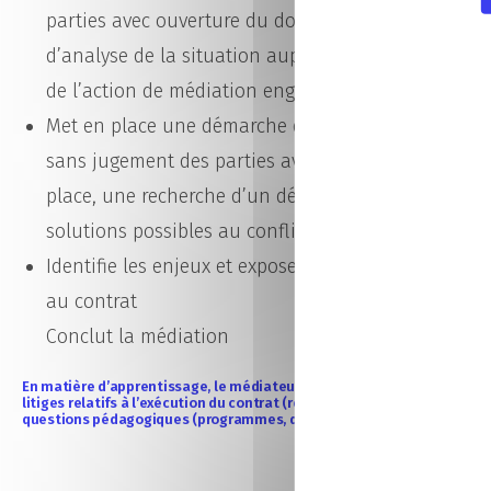
parties avec ouverture du dossier de médiation et p
d’analyse de la situation auprès de l’autre partie, 
de l’action de médiation engagée
Met en place une démarche d’investigation, par une
sans jugement des parties avec des entretiens indiv
place, une recherche d’un début d’engagement des 
solutions possibles au conflit
Identifie les enjeux et expose des résolutions identi
au contrat
Conclut la médiation
En matière d’apprentissage, le médiateur consulaire est compétent pou
litiges relatifs à l’exécution du contrat (rémunération, temps de travail
questions pédagogiques (programmes, diplômes, changement de for