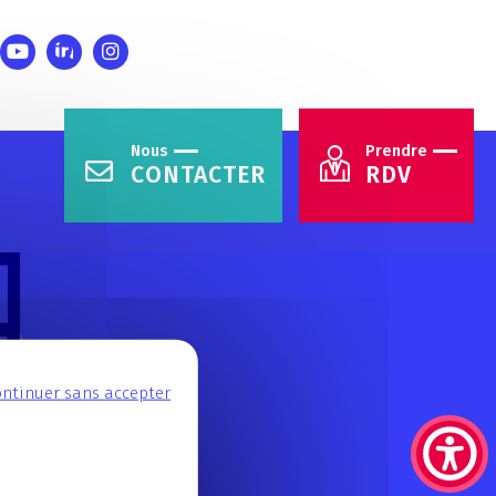
Nous
Prendre
CONTACTER
RDV
ssage
ntinuer sans accepter