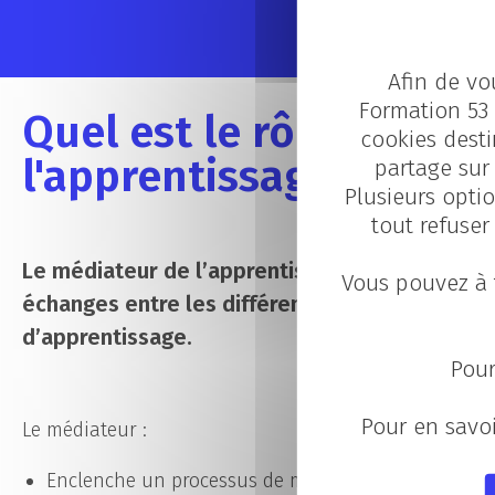
Afin de vo
Formation 53 
Quel est le rôle du mé
cookies desti
l'apprentissage ?
partage sur 
Plusieurs optio
tout refuser
Le médiateur de l’apprentissage permet de fa
Vous pouvez à 
échanges entre les différentes parties signata
d’apprentissage.
Pour
Pour en savoi
Le médiateur :
Enclenche un processus de médiation après sollicit