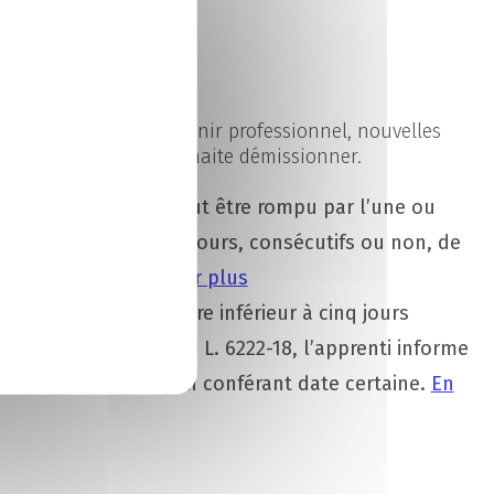
ires
berté de choisir son avenir professionnel, nouvelles
 lorsque l’apprenti souhaite démissionner.
rat d’apprentissage peut être rompu par l’une ou
arante-cinq premiers jours, consécutifs ou non, de
r l’apprenti.
En savoir plus
 délai qui ne peut être inférieur à cinq jours
ur prévue à l’article L. 6222-18, l’apprenti informe
ontrat par tout moyen conférant date certaine.
En