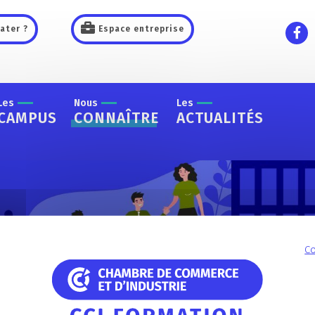
ater ?
Espace entreprise
Les
Nous
Les
CAMPUS
CONNAÎTRE
ACTUALITÉS
 de l'apprenti
Co