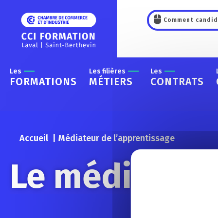
Panneau de gestion des cookies
Comment candid
Les
Les filières
Les
FORMATIONS
MÉTIERS
CONTRATS
Accueil
Médiateur de l’apprentissage
Le médiateur