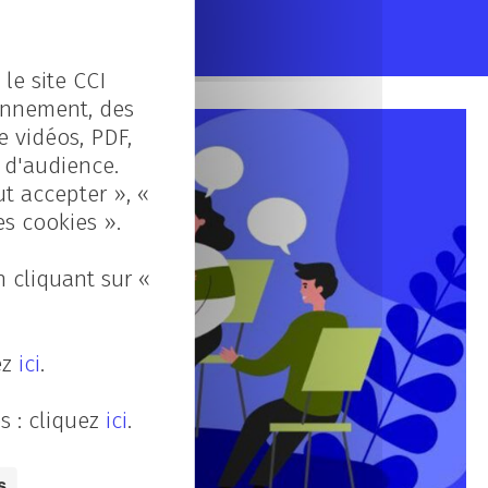
le site CCI
ionnement, des
e vidéos, PDF,
s d'audience.
ut accepter », «
es cookies ».
 cliquant sur «
ez
ici
.
s : cliquez
ici
.
s