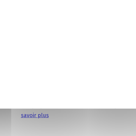
Les références réglementa
Avec la loi 2018-771 du 5 septembre 2018 pour la li
dispositions en vigueur depuis le 1er janvier 2019,
Article L6222-18 du Code du Travail : Le cont
l’autre des parties jusqu’à l’échéance des qu
formation pratique en entreprise effectuée pa
Article D6222-21-1 du Code du Travail : Dans un
calendaires à compter de la saisine du médiate
l’employeur de son intention de rompre le c
savoir plus