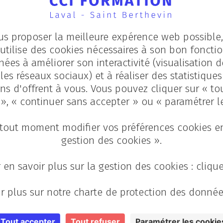
us proposer la meilleure expérence web possible, 
utilise des cookies nécessaires à son bon fonct
diateur de
nées à améliorer son interactivité (visualisation d
les réseaux sociaux) et à réaliser des statistique
ns d'offrent à vous. Vous pouvez cliquer sur « to
 », « continuer sans accepter » ou « paramétrer l
voriser les
tout moment modifier vos préférences cookies en
ires du contrat
gestion des cookies ».
 en savoir plus sur la gestion des cookies : cliqu
r plus sur notre charte de protection des donnée
ation de l’une des
Tout accepter
Tout refuser
Paramétrer les cookie