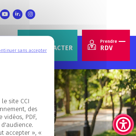
Nous
Prendre
CONTACTER
RDV
ntinuer sans accepter
le site CCI
envoyé
ionnement, des
e vidéos, PDF,
s d'audience.
ut accepter », «