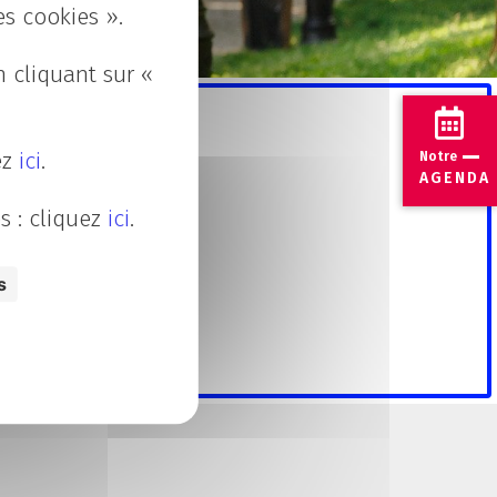
es cookies ».
 cliquant sur «
e !
ez
ici
.
Notre
AGENDA
s : cliquez
ici
.
is.
s