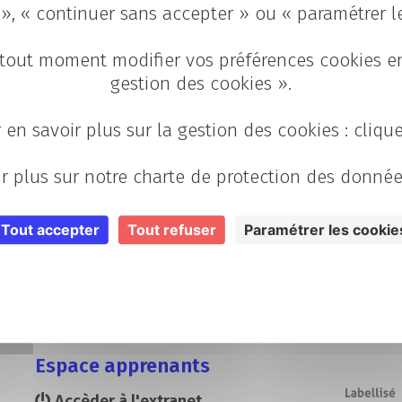
 », « continuer sans accepter » ou « paramétrer l
tout moment modifier vos préférences cookies en
gestion des cookies ».
rci pour votre messag
 en savoir plus sur la gestion des cookies : cliqu
Votre message a été envoyé avec succès.
r plus sur notre charte de protection des donnée
us prendrons contact avec vous dans les plus brefs déla
Tout accepter
Tout refuser
Paramétrer les cookie
Retour à la page d'accueil
Espace apprenants
Accèder à l'extranet