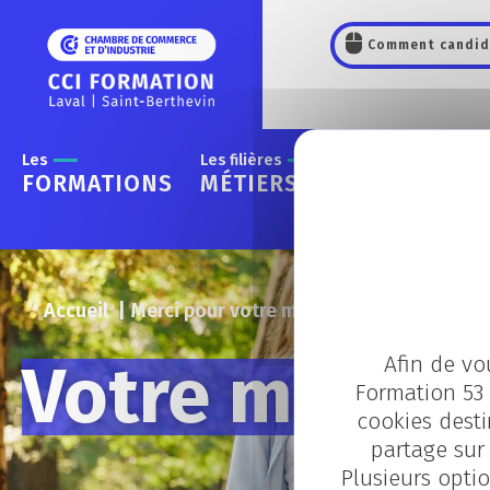
Panneau de gestion des cookies
Comment candid
Les
Les filières
Les
FORMATIONS
MÉTIERS
CONTRATS
Accueil
Merci pour votre message
Afin de vo
Votre messag
Formation 53 
cookies desti
partage sur 
Plusieurs optio