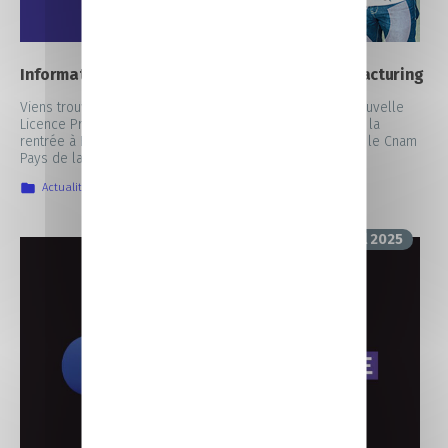
Information collective Licence Pro Lean Manufacturing
Viens trouver ton entreprise d’accueil pour intégrer la nouvelle
Licence Pro Lean Manufacturing, en alternance, ouverte à la
rentrée à Évron en collaboration avec la CCI Mayenne et le Cnam
Pays de la Loire.
Actualités
,
La vie au CFA
,
Nos prochains rendez-vous
8 avril 2025