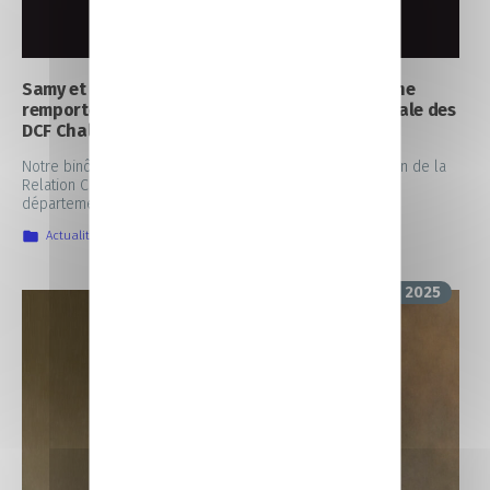
Samy et Gaby, étudiants au Campus CCI Mayenne
remportent le 1ᵉʳ prix de la finale départementale des
DCF Challenge !
Notre binôme d’apprenties en Négociation et Digitalisation de la
Relation Client ont remporté le premier prix de la finale
départementale des DCF Challenge !
Actualités
,
La vie au CFA
28 mars 2025