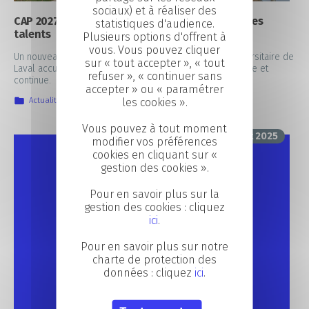
sociaux) et à réaliser des
CAP 2027 : un campus unique pour former tous les
statistiques d'audience.
talents
Plusieurs options d'offrent à
vous. Vous pouvez cliquer
Un nouveau bâtiment de 4 186 m² au cœur du parc universitaire de
sur « tout accepter », « tout
Laval accueillera tous nos apprenants en formation initiale et
refuser », « continuer sans
continue.
accepter » ou « paramétrer
Actualités
,
IIA
,
La vie au CFA
les cookies ».
Vous pouvez à tout moment
2 juillet 2025
modifier vos préférences
cookies en cliquant sur «
gestion des cookies ».
Pour en savoir plus sur la
gestion des cookies : cliquez
ici
.
Pour en savoir plus sur notre
charte de protection des
données : cliquez
ici
.