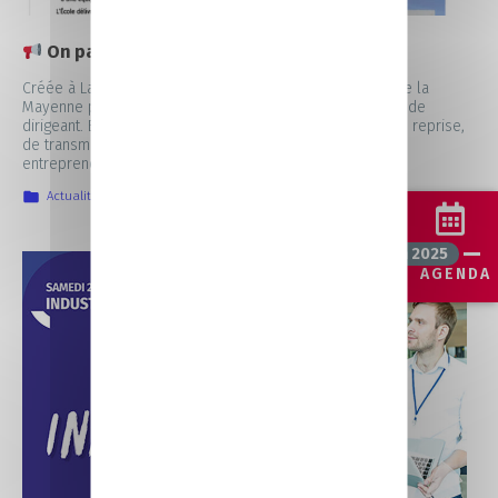
On parle de nous | L’École des Managers
Créée à Laval en 1987, l’École des Managers de la CCI de la
Mayenne prépare le futur chef d’entreprise à son métier de
dirigeant. Elle a pour objectif de faciliter le processus de reprise,
de transmission d’entreprises ou de développement
entrepreneurial.
Actualités
,
La vie au CFA
,
Nos prochains rendez-vous
5 juin 2025
Notre
AGENDA