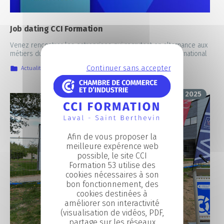
Job dating CCI Formation
Venez rencontrer les entreprises qui recrutent en alternance aux
métiers du Commerce, de la vente et du Commerce international
Continuer sans accepter
Actualités
,
IIA
,
La vie au CFA
,
Nos prochains rendez-vous
23 septembre 2025
Afin de vous proposer la
meilleure expérence web
possible, le site CCI
Formation 53 utilise des
cookies nécessaires à son
bon fonctionnement, des
cookies destinées à
améliorer son interactivité
(visualisation de vidéos, PDF,
partage sur les réseaux