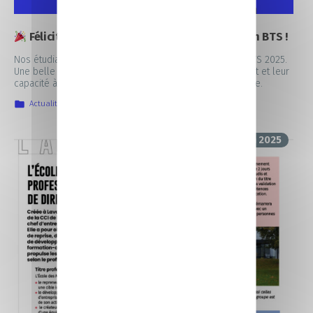
Félicitations à nos étudiants et apprentis en BTS !
Nos étudiants et apprentis ont brillamment réussi leur BTS 2025.
Une belle récompense pour leur travail, leur engagement et leur
capacité à concilier formation et expérience en entreprise.
Actualités
,
La vie au CFA
9 juin 2025