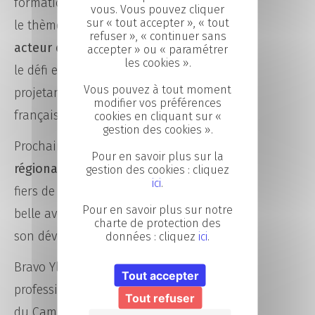
formation professionnelle. En 2025,
vous. Vous pouvez cliquer
sur « tout accepter », « tout
le thème imposé était : «
La France,
refuser », « continuer sans
acteur de demain
« . Ylang a relevé
accepter » ou « paramétrer
les cookies ».
le défi en imaginant une vitrine
Vous pouvez à tout moment
projetant les clients dans une ville
modifier vos préférences
française en 2035.
cookies en cliquant sur «
gestion des cookies ».
Prochaine étape :
l’épreuve
Pour en savoir plus sur la
régionale en juin
. Nous sommes
gestion des cookies : cliquez
ici
.
fiers de l’accompagner dans cette
Pour en savoir plus sur notre
belle aventure et de contribuer à
charte de protection des
son développement professionnel.
données : cliquez
ici
.
Bravo Ylang pour ta créativité et ton
Tout accepter
professionnalisme. Toute l’équipe
Tout refuser
du Campus CCI Mayenne te soutient