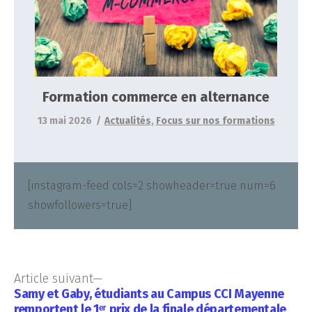
Actualités
Focus sur nos formations
Formation commerce en alternance
13 mai 2026
Actualités
,
Focus sur nos formations
[instagram-feed cols=2 showheader=true num=6
showfollowers=true]
Article suivant
Samy et Gaby, étudiants au Campus CCI Mayenne
remportent le 1ᵉʳ prix de la finale départementale