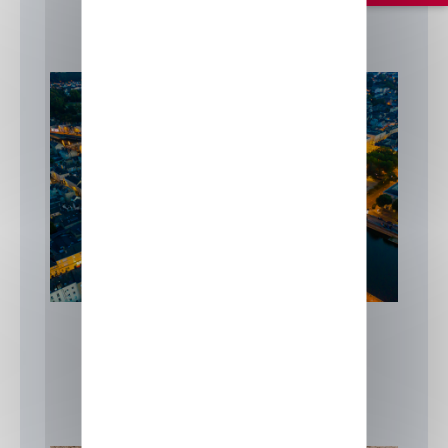
Formation Laval
Actualités
Focus sur nos formations
IIA
Formation Laval
15 juillet 2026
Actualités
,
Focus sur nos formations
,
IIA