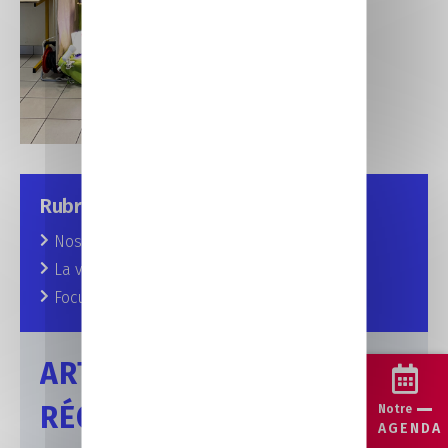
Rubriques
Nos prochains rendez-vous
La vie au CFA
Focus sur nos formations
ARTICLES
RÉCENTS
Notre
AGENDA