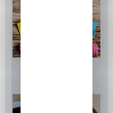
Formation informatique Laval
Actualités
Focus sur nos formations
IIA
Formation informatique Laval
15 juin 2026
Actualités
,
Focus sur nos formations
,
IIA