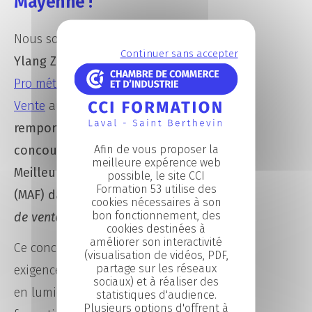
Mayenne !
Nous sommes ravis d’annoncer que
Continuer sans accepter
Ylang ZOUBERT
, apprentie en
Bac
Pro métiers du Commerce et de la
Vente
au Campus CCI Mayenne, a
remporté la médaille d’or au
Afin de vous proposer la
concours départemental « Un des
meilleure expérence web
Meilleurs Apprentis de France »
possible, le site CCI
Formation 53 utilise des
(MAF) dans la catégorie
Employée
cookies nécessaires à son
bon fonctionnement, des
de vente
.
cookies destinées à
améliorer son interactivité
Ce concours, reconnu pour son
(visualisation de vidéos, PDF,
partage sur les réseaux
exigence et sa portée nationale, met
sociaux) et à réaliser des
en lumière les jeunes talents en
statistiques d'audience.
Plusieurs options d'offrent à