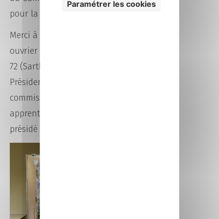
Paramétrer les cookies
pour la suite et l’épreuve régionale !
Merci à
Marc DOISE
, Meilleur
ouvrier de France, Président MOF du
72 (Sarthe) et 53 (Mayenne) et Vice-
Président National de la
commission MAF « Un des Meilleurs
apprentis de France » d’avoir
présidé ce concours.