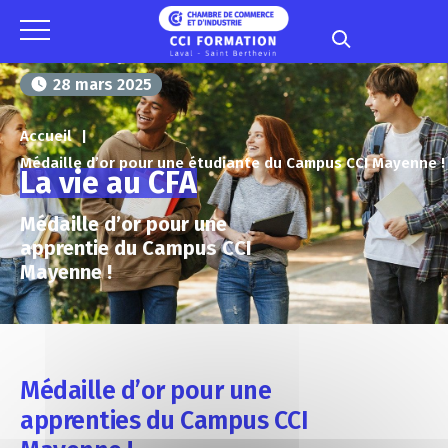
Panneau de gestion des cookies
28 mars 2025
Accueil
Médaille d’or pour une étudiante du Campus CCI Mayenne !
La vie au CFA
Médaille d’or pour une
apprentie du Campus CCI
Mayenne !
Médaille d’or pour une
apprenties du Campus CCI