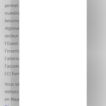
permet d’accéder aux métiers du
numérique. Elle répond aux
besoins des entreprises locales et
régionales et s’inscrit dans un
secteur en forte croissance dans
l’Ouest de la France. Elle facilite
l’insertion professionnelle grâce à
l’alternance et à
l’accompagnement proposé par
CCI Formation 53.
Vous souhaitez vous former aux
métiers du numérique à Laval ou
en Mayenne ?