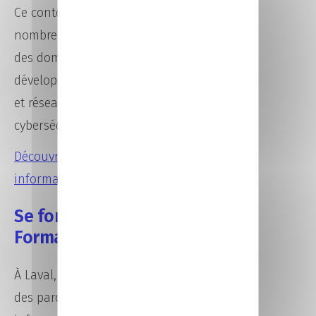
Ce contexte favorable ouvre de
nombreuses opportunités dans
des domaines variés comme le
développement web, les systèmes
et réseaux ou encore la
cybersécurité.
Découvrir les formations en
informatique
Se former avec CCI
Formation 53 à Laval
À Laval, CCI Formation 53 propose
des parcours en formation