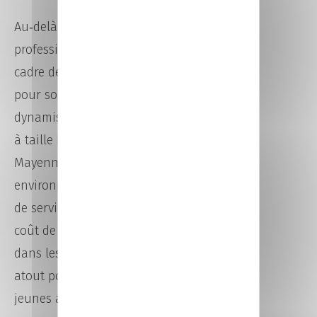
Au‑delà des opportunités
professionnelles, Laval offre un
cadre de vie attractif, apprécié
pour son équilibre entre
dynamisme et qualité de vie. Ville
à taille humaine située en
Mayenne, Laval bénéficie d’un
environnement naturel préservé,
de services de proximité et d’un
coût de la vie plus accessible que
dans les grandes métropoles, un
atout pour les apprenants et les
jeunes actifs.