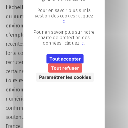
l’échelle nationale, les métiers
Pour en savoir plus sur la
gestion des cookies : cliquez
du numérique représentent
ici
.
environ 8 à 10 % des offres
Pour en savoir plus sur notre
d’emploi publiées
. Les données
charte de protection des
données : cliquez
ici
.
récentes montrent également une
forte concentration des
Tout accepter
recrutements numériques dans
Tout refuser
certaines régions :
les Pays de la
Paramétrer les cookies
Loire regroupent à eux seuls
environ 8 % des offres
d’emploi
numériques nationales,
confirmant une dynamique
soutenue dans l’Ouest de la
France.