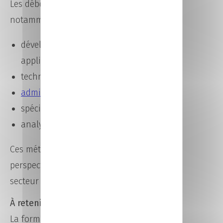
Les débouchés possibles incluent
notamment :
développeur web et
applications
technicien systèmes et réseaux
administrateur réseaux
spécialiste cybersécurité
analyste informatique
Ces métiers offrent de réelles
perspectives d’évolution dans un
secteur en constante innovation.
À retenir
La formation informatique à Laval