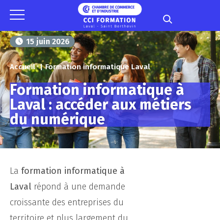
Panneau de gestion des cookies
15 juin 2026
Accueil
Formation informatique Laval
Formation informatique à
Laval : accéder aux métiers
du numérique​
La
formation informatique à
Laval
répond à une demande
croissante des entreprises du
territoire et plus largement du