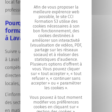
local favorisant l’insertion
Afin de vous proposer la
professionnelle.
meilleure expérence web
possible, le site CCI
Formation 53 utilise des
Pourquoi suivre une
cookies nécessaires à son
formation informatique
bon fonctionnement, des
cookies destinées à
à Laval ?
améliorer son interactivité
(visualisation de vidéos, PDF,
partage sur les réseaux
Suivre une formation informatique
sociaux) et à réaliser des
à Laval permet de développer des
statistiques d'audience.
Plusieurs options d'offrent à
compétences recherchées
vous. Vous pouvez cliquer
sur « tout accepter », « tout
directement par les entreprises
refuser », « continuer sans
accepter » ou « paramétrer
locales, régionales et nationales.
les cookies ».
L’informatique est aujourd’hui l’un
Vous pouvez à tout moment
modifier vos préférences
des secteurs les plus dynamiques
cookies en cliquant sur «
en matière d’emploi qualifié.
À
gestion des cookies ».