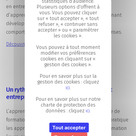
statistiques d'audience.
en entreprise. Ce mode de formation permet
Plusieurs options d'offrent à
vous. Vous pouvez cliquer
d’apprendre directement sur le terrain. L’apprenant
sur « tout accepter », « tout
développe des compétences techniques et
refuser », « continuer sans
accepter » ou « paramétrer
comportementales recherchées par les entreprises.
les cookies ».
Découvrir nos formations en alternance
Vous pouvez à tout moment
modifier vos préférences
cookies en cliquant sur «
gestion des cookies ».
Pour en savoir plus sur la
gestion des cookies : cliquez
ici
.
Un rythme entre centre de formation et
entreprise
Pour en savoir plus sur notre
charte de protection des
données : cliquez
ici
.
L’apprenant partage son temps entre un centre de
formation et une entreprise afin de mettre en pratique
Tout accepter
les apprentissages. Le rythme varie selon la formation