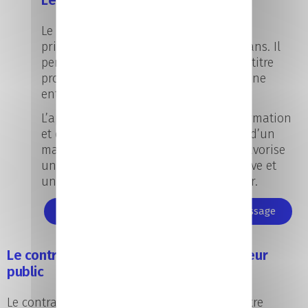
Le contrat d’apprentissage s’adresse
principalement aux jeunes de 16 à 29 ans. Il
permet de préparer un diplôme ou un titre
professionnel tout en étant salarié d’une
entreprise.
L’apprenant alterne entre centre de formation
et entreprise, avec l’accompagnement d’un
maître d’apprentissage. Ce dispositif favorise
une montée en compétences progressive et
une immersion concrète dans le métier.
En savoir plus sur le contrat d'apprentissage
Le contrat d’apprentissage dans le secteur
public
Le contrat d’apprentissage peut également être