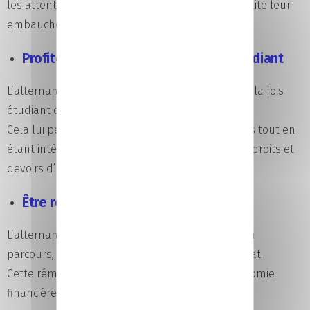
les attentes du monde professionnel, ce qui facilite leur
embauche et leur adaptation à un poste.
Profiter du double statut salarié / étudiant
L’alternant bénéficie d’un double statut : il est à la fois
étudiant en formation et salarié en entreprise.
Cela lui permet de développer des compétences tout en
étant intégré dans le monde du travail, avec les droits et
devoirs d’un salarié.
Être rémunéré pendant sa formation
L’alternant perçoit un salaire tout au long de son
parcours, en fonction de son âge et de son contrat.
Cette rémunération permet de gagner en autonomie
financière tout en poursuivant ses études.