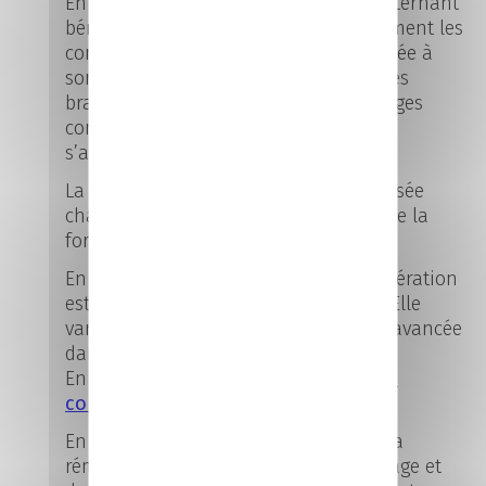
En tant que salarié de l’entreprise, l’alternant
bénéficie de droits spécifiques, notamment les
congés payés et la protection sociale liée à
son contrat. Selon les entreprises ou les
branches professionnelles, des avantages
complémentaires peuvent également
s’ajouter.
La rémunération en alternance est versée
chaque mois pendant toute la durée de la
formation.
En
contrat d’apprentissage
, la rémunération
est calculée en pourcentage du SMIC. Elle
varie selon l’âge de l’alternant et son avancée
dans le parcours de formation.
En savoir plus sur la
rémunération en
contrat d’apprentissage.
En
contrat de professionnalisation
, la
rémunération dépend également de l’âge et