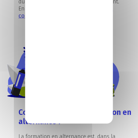
du niveau de qualification de l’alternant.
En savoir plus sur la
rémunération en
contrat de professionnalisation.
Combien coûte une formation en
alternance ?
La formation en alternance est, dans la