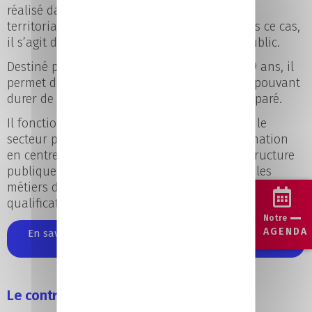
réalisé dans le secteur public (collectivités
territoriales, hôpitaux, administrations). Dans ce cas,
il s’agit du contrat d’apprentissage service public.
Destiné principalement aux jeunes de 16 à 29 ans, il
permet de suivre un parcours en alternance pouvant
durer de 6 mois à 3 ans, selon le diplôme préparé.
Il fonctionne sur le même principe que dans le
secteur privé, avec une alternance entre formation
en centre et expérience professionnelle en structure
publique. Cette formule permet de découvrir les
métiers du service public tout en préparant une
qualification reconnue.
Notre
AGENDA
En savoir plus sur le contrat d’apprentissage dans le
secteur public
Le contrat de professionnalisation