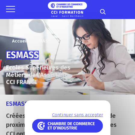
Panneau de gestion des cookies
Accueil
ESMASS
ESMASS
Ecoles Supérieures des
Métiers de l'Assistant
CCI FRANCE
ESMASS
Continuer sans accepter
Créées pour répondre à des besoins de
proximité, les écoles de spécialités des
CCI ont su acquérir une renommée