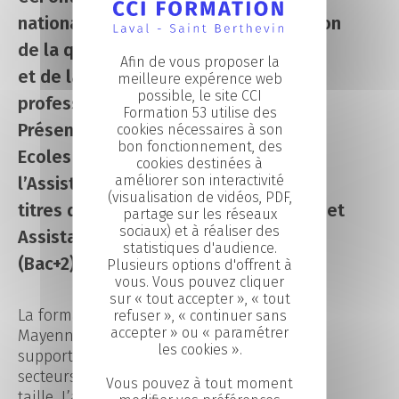
nationale voire internationale en raison
de la qualité de leurs enseignements
Afin de vous proposer la
et de la très forte implication des
meilleure expérence web
possible, le site CCI
professionnels dans leurs cursus.
Formation 53 utilise des
Présente dans plus de 30 CCI, les
cookies nécessaires à son
bon fonctionnement, des
Ecoles Supérieures des Métiers de
cookies destinées à
améliorer son interactivité
l’Assistant [ESMASS] préparent à des
(visualisation de vidéos, PDF,
titres d’Assistant de Direction (Bac+2) et
partage sur les réseaux
sociaux) et à réaliser des
Assistant des ressources humaines
statistiques d'audience.
(Bac+2).
Plusieurs options d'offrent à
vous. Vous pouvez cliquer
sur « tout accepter », « tout
La formation dispensée par la CCI de la
refuser », « continuer sans
accepter » ou « paramétrer
Mayenne prépare à exercer une fonction
les cookies ».
support, indispensable dans de nombreux
secteurs d’activités et entreprises de toute
Vous pouvez à tout moment
taille. L’activité de l’entreprise, sa taille, le