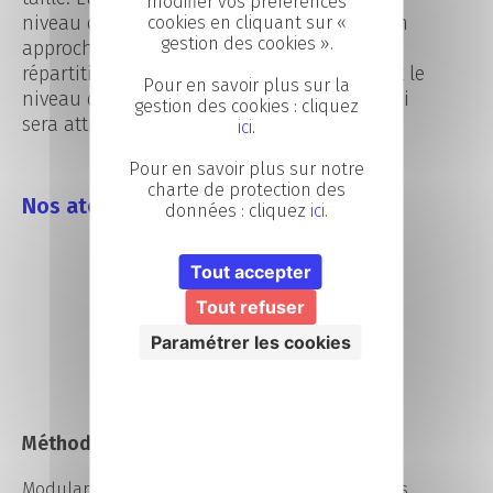
modifier vos préférences
niveau de responsabilité du manager et son
cookies en cliquant sur «
gestion des cookies ».
approche managériale, l’organisation et la
répartition des missions confiées impactent le
Pour en savoir plus sur la
niveau de responsabilité et d’autonomie qui
gestion des cookies : cliquez
sera attribué à l’Assistant(e) de Direction(s).
ici
.
Pour en savoir plus sur notre
charte de protection des
Nos atouts :
données : cliquez
ici
.
Tout accepter
Tout refuser
Paramétrer les cookies
Méthodes pédagogiques
Modularisation et individualisation des parcours