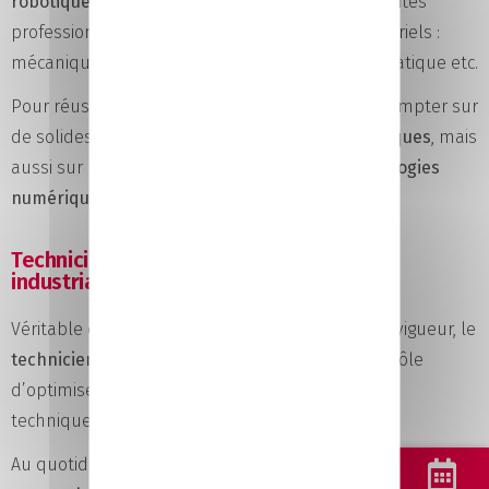
robotique
est porteur de nombreuses opportunités
professionnelles dans tous les domaines industriels :
mécanique, électricité, électrotechnique, pneumatique etc.
Pour réussir dans cette fonction, il vaut mieux compter sur
de solides
compétences logiques et mathématiques
, mais
aussi sur une connaissance pointue des
technologies
numériques
.
Technicien supérieur méthode et
industrialisation
Véritable expert des normes réglementaires en vigueur, le
technicien méthode et industrialisation
a pour rôle
d’optimiser les processus ainsi que les solutions
techniques de production industrielle.
Au quotidien, il travaille avec des
plans
, des