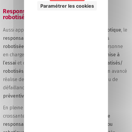
Paramétrer les cookies
Responsable maintenance d’installation
robotisée
Aussi appelé
technicien de maintenance en robotique
, le
responsable de la maintenance des installations
robotisées
(ou
a minima
automatisées
) est la personne
en charge de l’
installation
, de l’
entretien
, de la
mise à
l’essai
et de la
préparation
des
systèmes automatisés/
robotisés
dans l’usine. Au quotidien, ce technicien avancé
réalise des
tests de contrôle
en cas de pannes ou de
défaillances avérées, mais aussi des
opérations
préventives
.
En pleine émergence du fait de l’automatisation
croissante des postes de production, le
métier de
responsable de maintenance en automatismes ou