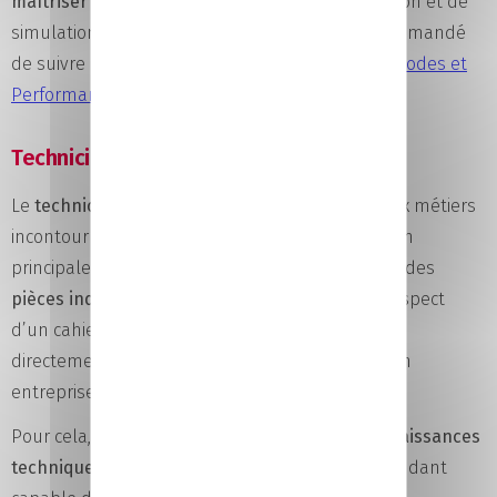
maîtriser les outils informatiques
de modélisation et de
simulation. Pour accéder à ce métier, il est recommandé
de suivre la
formation Technicien Supérieur Méthodes et
Performance Industrielle.
Technicien de bureaux d’études
Le
technicien en bureau d’études
appartient aux métiers
incontournables du secteur industriel. Sa mission
principale consiste à
concevoir
puis à
modéliser
des
pièces industrielles
à partir de plans, dans le respect
d’un cahier des charges technique. Il participe
directement à la compétitivité industrielle de son
entreprise.
Pour cela, il doit pouvoir s’appuyer sur ses
connaissances
techniques
, mais aussi sur un
sens créatif
le rendant