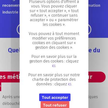
Plusieurs options d'offrent à
reconversion professionnelle
. Alors, quelle formation
vous. Vous pouvez cliquer
sur « tout accepter », « tout
industrie du futur suivre ?
refuser », « continuer sans
accepter » ou « paramétrer
les cookies ».
Découvrir la filière industrie
Vous pouvez à tout moment
modifier vos préférences
cookies en cliquant sur «
gestion des cookies ».
Quelques métiers de l’industrie du
futur
Pour en savoir plus sur la
gestion des cookies : cliquez
ici
.
Pour en savoir plus sur notre
es métiers de l'industrie du futur
charte de protection des
données : cliquez
ici
.
Après une formation industrie du futur, voici quelques
Tout accepter
débouchés possibles :
Tout refuser