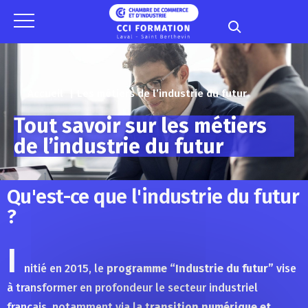
Panneau de gestion des cookies
Accueil
Les métiers de l’industrie du futur
Tout savoir sur les métiers
de l’industrie du futur
Qu'est-ce que l'industrie du futur
?
I
nitié en 2015, le
programme “Industrie du futur”
vise
à transformer en profondeur le secteur industriel
français, notamment via la t
ransition numérique et