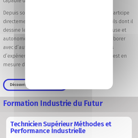
capable de concevoir de nouveaux produits.
Depuis son ordinateur, ce
technicien supérieur
participe
directement à l’évolution des gammes d’appareils dont il
dessine les pièces.Travaillant de manière rigoureuse et
autonome, il peut cependant être amené à collaborer
avec d’autres techniciens. Avec quelques années
d’expérience, le
technicien de bureaux d’études
est en
mesure d’encadrer sa propre équipe technique.
Découvrir la filière industrie
Formation Industrie du Futur
Technicien Supérieur Méthodes et
Performance Industrielle