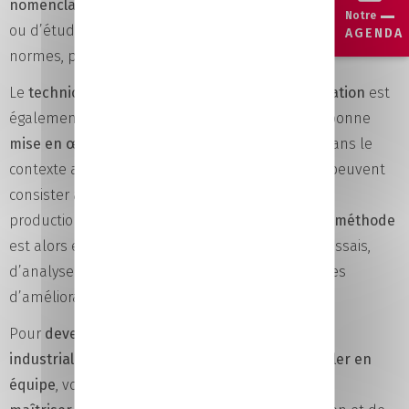
nomenclatures
et des
schémas
afin de les
mettre à jour
Notre
ou d’étudier la faisabilité technique d’une mise aux
AGENDA
normes, par exemple.
Le
technicien supérieur méthode et industrialisation
est
également responsable du
lancement
et de la bonne
mise en œuvre des projets d’industrialisation
. Dans le
contexte actuel d’industrie du futur, ces projets peuvent
consister à automatiser un ou plusieurs ilôts de
production, parfois l’usine entière. Le
technicien méthode
est alors en charge de réaliser des tests et des essais,
d’analyser leurs résultats et de formuler des axes
d’amélioration.
Pour
devenir technicien supérieur méthode et
industrialisation
, il est préférable d’aimer
travailler en
équipe
, voire en réseau (parfois en anglais) et de