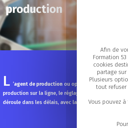
production
Afin de vo
Métier agen
Formation 53 
cookies desti
partage sur 
L
Plusieurs optio
’
agent de production
ou opérateur de production
tout refuser
production sur la ligne, le réglage des machines et le 
Vous pouvez à 
déroule dans les délais, avec la qualité attendue. Sa 
Pour