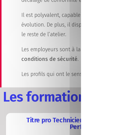
Il est polyvalent, capable de
s’adapter rapide
évolution. De plus, il dispose de bonnes qualité
le reste de l’atelier.
Les employeurs sont à la recherche de personne
conditions de sécurité
.
Les profils qui ont le sens des responsabilités e
Les formations pour a
Titre pro Technicien Supérieur Métho
Performance