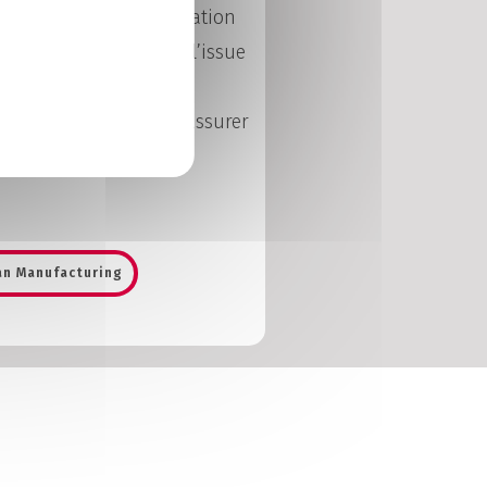
z poursuivre votre formation
Lean Manufacturing. A l’issue
’assurer le suivi de la
tion des opérations, d’assurer
t des normes et
ean Manufacturing