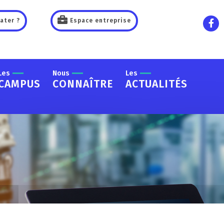
ater ?
Espace entreprise
Les
Nous
Les
CAMPUS
CONNAÎTRE
ACTUALITÉS
étier d'agent de