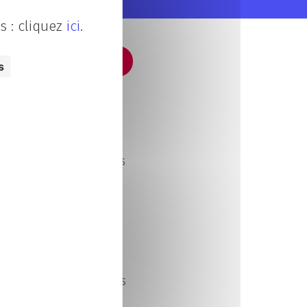
s : cliquez
ici
.
s
iques et
n fonction des besoins
tion
nt prêtes et suffisantes
indre rupture et alerte