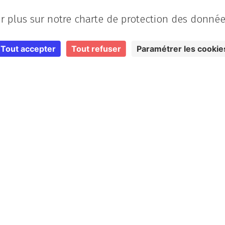
r plus sur notre charte de protection des donnée
Tout accepter
Tout refuser
Paramétrer les cookie
e production prend en charge différentes missions techn
nelles.
lence lui permet d’intervenir à divers postes de la
ligne
e
prise.
visionner la ligne de produc
e production vérifie que toutes les
matières premières
so
menter la ligne en continu. Il gère le
stock
, détecte la mo