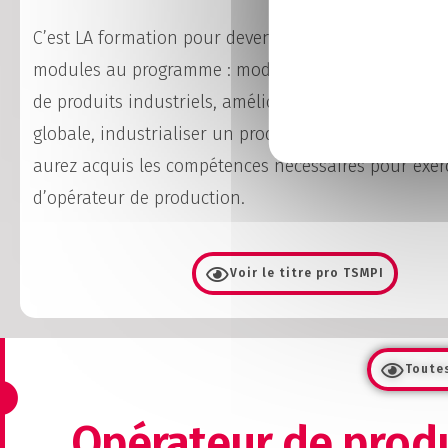
C’est LA formation pour devenir agent de production 
modules au programme : modifier des processus de 
de produits industriels, améliorer la performance in
globale, industrialiser un produit nouveau. En deux
aurez acquis les compétences nécessaires pour exerc
d’opérateur de production.
Voir le titre pro TSMPI
Toutes
Opérateur de produc