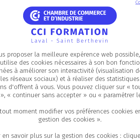
Co
us proposer la meilleure expérence web possible, 
t de production : formation, mission
utilise des cookies nécessaires à son bon fonct
nées à améliorer son interactivité (visualisation d
les réseaux sociaux) et à réaliser des statistique
ns d'offrent à vous. Vous pouvez cliquer sur « to
, joue un rôle important dans le
fonctionnement de l’
 », « continuer sans accepter » ou « paramétrer l
contrôle de la conformité des produits. Polyvalent, atte
tout moment modifier vos préférences cookies en
mission ? Contribuer, de A à Z, à la
fabrication des pro
gestion des cookies ».
 en savoir plus sur la gestion des cookies : cliqu
Toutes nos formations dans les métiers de l'industrie