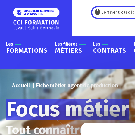
Panneau de gestion des cookies
Comment candid
Les
Les filières
Les
FORMATIONS
MÉTIERS
CONTRATS
Accueil
Fiche métier agent de production
Focus métier
Tout connaître sur le m