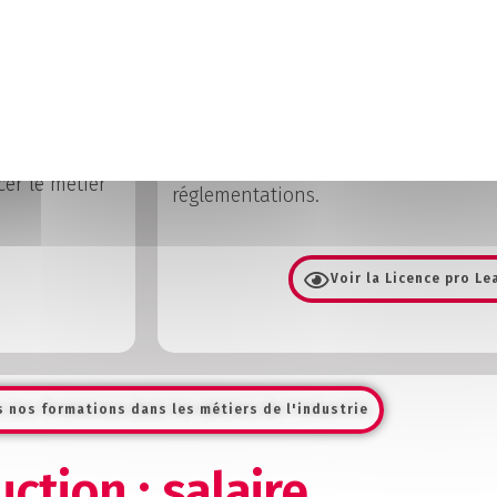
Envie d’aller plus loin ? Vous pouve
! Différents
en industrie avec notre Licence pro 
fabrication
de la formation, vous serez capable d
dustrielle
production, de contrôler la planifica
 ans, vous
le contrôle de la qualité et le respec
er le métier
réglementations.
Voir la Licence pro L
 nos formations dans les métiers de l'industrie
tion : salaire