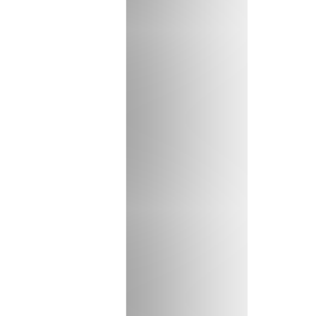
tionnement et fait les
re les machines
pour
 de problème, il peut
its
ons, l’aspect et la
normes en vigueur. En