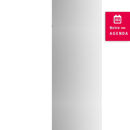
nale. En effet, les
donc d’
éviter au
et
stocker les produits
Notre
AGENDA
strie
tecter le moindre