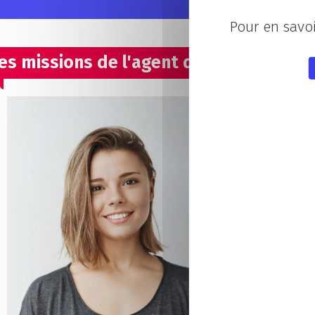
Pour en savoi
es missions de l'agent de production
L’agent d
opération
Sa polyva
de l’entre
Appro
L’agent d
afin d’ali