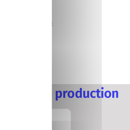
éthodes de travail en
et la communication avec
s de travail et des
rateur de production
Manufacturing