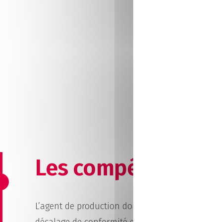
cas d’anom
produits q
maximum 
finis
.
Les compétences d
L’agent de production doit faire preuve d’
auton
décalage de conformité et d’adapter aussitôt l