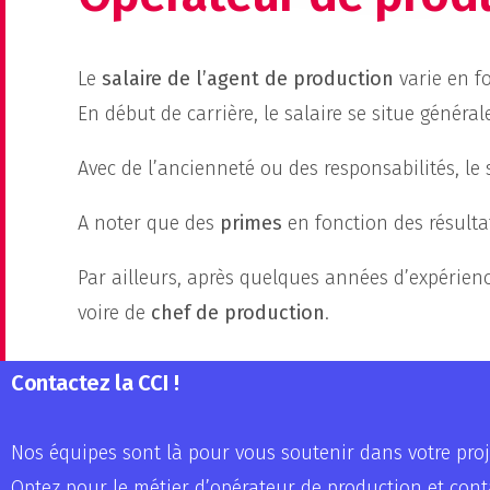
Le
salaire de l’agent de production
varie en fo
En début de carrière, le salaire se situe généra
Avec de l’ancienneté ou des responsabilités, le
A noter que des
primes
en fonction des résulta
Par ailleurs, après quelques années d’expérience
voire de
chef de production
.
Contactez la CCI !
Nos équipes sont là pour vous soutenir dans votre proj
Optez pour le métier d’opérateur de production et con