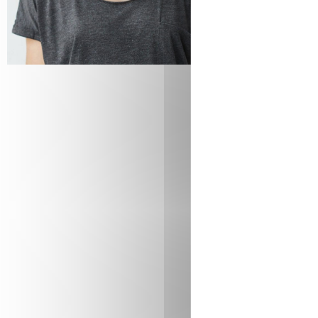
le respon
Condu
L’agent d
réglages n
s’assurer
aussi s’o
Contr
Au fur et 
résistanc