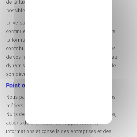
de la taxe (pas de versement monétaire
possible).
En versant vos 13 % aux écoles des CCI : vous
continuez d’agir en faveur du lien privilégié entre
la formation et le monde de l’entreprise, vous
contribuez au développement des compétences
de vos futurs collaborateurs et vous participez au
dynamisme de votre territoire en étant acteur de
son développement.
Point orientation apprentissage
Nous participons activement à la découverte des
métiers et au développement de l’alternance :
Nuits de l’orientation, mini-stages en entreprises,
actions de promotion de l’apprentissage,
informations et conseils des entreprises et des