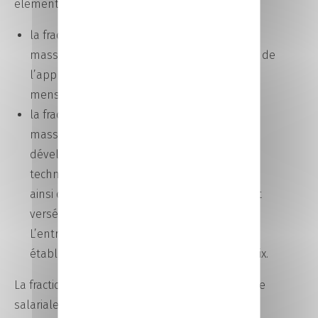
éléments :
la fraction principale de 87 % (0,59 % de la
masse salariale) est dédiée au financement de
l’apprentissage et recouvrée par l’Urssaf
mensuellement dans le cadre de la DSN.
la fraction « solde » de 13 % (0,09 % de la
masse salariale à l’année N-1) destinée au
développement des formations
technologiques et professionnelles initiales
ainsi qu’à l’insertion professionnelle. Elle est
versée annuellement à l’Urssaf via la DSN.
L’entreprise affecte ce montant aux
établissements d’enseignement de son choix.
La fraction « solde » de 13 % (0,09 % de la masse
salariale à l’année N-1) n’est plus versée