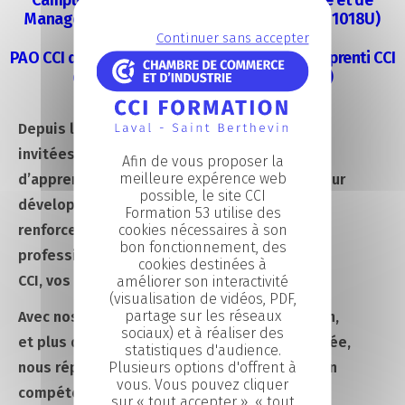
Campus CCI Mayenne – École de Commerce et de
Management de la Mayenne (Code UAI : 0531018U)
Continuer sans accepter
PAO CCI de la Mayenne – Point Orientation
Apprenti
CCI
de la Mayenne (Code UAI : 0531035M)
Depuis le 25 mai 2023, les entreprises sont
invitées à verser le solde de leur taxe
Afin de vous proposer la
meilleure expérence web
d’apprentissage sur la plateforme Soltea. Pour
possible, le site CCI
développer les compétences de demain,
Formation 53 utilise des
renforcer et accompagner l’insertion
cookies nécessaires à son
bon fonctionnement, des
professionnelle et l’orientation, pensez aux
cookies destinées à
CCI, vos partenaires de proximité !
améliorer son interactivité
(visualisation de vidéos, PDF,
partage sur les réseaux
Avec nos 2 écoles sur Laval et Saint-Berthevin,
sociaux) et à réaliser des
et plus de 500 alternants formés chaque année,
statistiques d'audience.
nous répondons tous les jours aux besoins en
Plusieurs options d'offrent à
vous. Vous pouvez cliquer
compétences de vos entreprises. Nous
sur « tout accepter », « tout