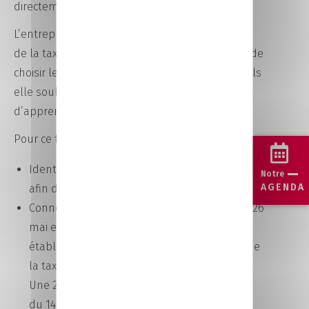
directement aux établissements de formation.
L’entreprise doit utiliser la plateforme du solde
de la taxe d’apprentissage
Soltéa
. Elle permet de
choisir les établissements bénéficiaires auxquels
elle souhaite affecter le solde de la taxe
d’apprentissage.
Pour ce faire :
Identifiez-vous sur le portail Net-entreprises.fr
Notre
AGENDA
afin d’obtenir un accès à la base
Soltéa
.
Connectez-vous à la base Soltéa à partir du 26
mai et jusqu’au 27 juin afin de choisir les
établissements qui bénéficieront du solde de
la taxe d’apprentissage.
Une 2ème période de fléchage sera possible
du 14 juillet au 24 octobre 2025.