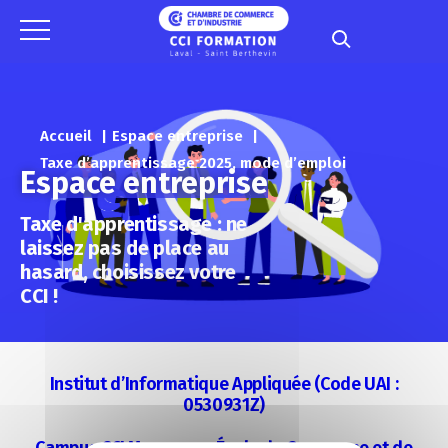
Panneau de gestion des cookies
Accueil
Espace entreprise
Taxe d’apprentissage 2025, mode d’emploi
Espace entreprise
Taxe d'apprentissage : ne
laissez pas de place au
hasard, choisissez votre
CCI !
Institut d’Informatique Appliquée (Code UAI :
0530931Z)