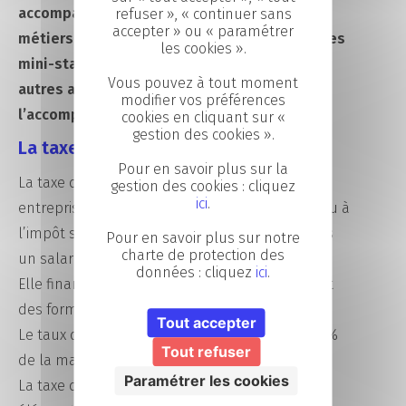
accompagnons également la découverte des
refuser », « continuer sans
accepter » ou « paramétrer
métiers à travers les Nuits de l’orientation, les
les cookies ».
mini-stages en entreprises et toutes les
Vous pouvez à tout moment
autres actions autour de la promotion et
modifier vos préférences
l’accompagnement aux projets d’orientation.
cookies en cliquant sur «
gestion des cookies ».
La taxe d'apprentissage 2025
Pour en savoir plus sur la
La taxe d’apprentissage est due par les
gestion des cookies : cliquez
ici
.
entreprises imposées à l’impôt sur le revenu ou à
l’impôt sur les sociétés qui emploient au moins
Pour en savoir plus sur notre
charte de protection des
un salarié.
données : cliquez
ici
.
Elle finance les dépenses de l’apprentissage et
des formations techniques et professionnelles.
Tout accepter
Le taux de la taxe d’apprentissage est de 0,68 %
Tout refuser
de la masse salariale.
Paramétrer les cookies
La taxe d’apprentissage comprend deux