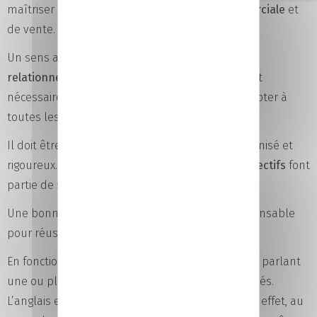
maîtriser les
techniques de négociation commerciale
et
de vente.
Un sens aigu de la communication, des
qualités
relationnelles
et rédactionnelles sont également
nécessaires. Il se montre à l’écoute et sait s’adapter à
toutes les situations.
Il doit être
force de proposition
, déterminé, organisé et
rigoureux.
Relever des défis
et
atteindre des objectifs
font
partie de son quotidien.
Une bonne
connaissance du marché
est indispensable
pour réussir dans ce métier.
En fonction du secteur de l’entreprise, les profils parlant
une ou plusieurs langues étrangères sont priorisés.
L’anglais est notamment largement apprécié. En effet, au