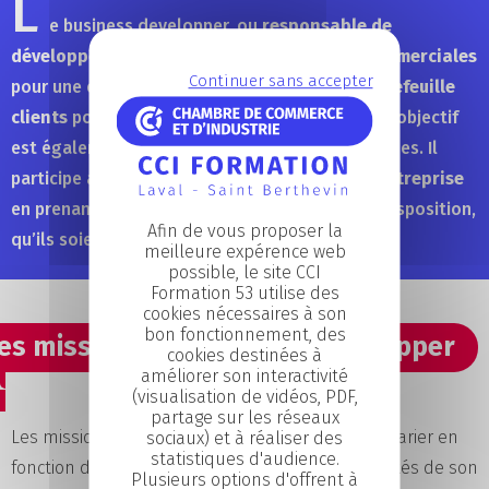
L
e business developper, ou
responsable de
développement
, détecte les
opportunités commerciales
Continuer sans accepter
pour une entreprise. Il cherche à
élargir le portefeuille
clients
pour
générer du chiffre d’affaires
. Son objectif
est également de
nouer des partenariats
solides. Il
participe activement au
développement de l’entreprise
en prenant en compte tous les éléments à sa disposition,
Afin de vous proposer la
qu’ils soient internes ou externes.
meilleure expérence web
possible, le site CCI
Formation 53 utilise des
cookies nécessaires à son
bon fonctionnement, des
es missions du Business developper
cookies destinées à
améliorer son interactivité
(visualisation de vidéos, PDF,
partage sur les réseaux
Les missions du
business developper
peuvent varier en
sociaux) et à réaliser des
statistiques d'audience.
fonction de son secteur d’activité et des spécificités de son
Plusieurs options d'offrent à