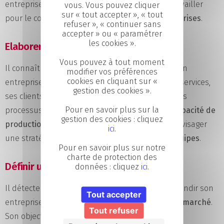
entreprise. Par ailleurs, il est plutôt amené à travailler
vous. Vous pouvez cliquer
sur « tout accepter », « tout
pour le compte de
grandes et moyennes entreprises
.
refuser », « continuer sans
accepter » ou « paramétrer
les cookies ».
Elaborer une stratégie interne
Vous pouvez à tout moment
Il connaît parfaitement le fonctionnement de son
modifier vos préférences
cookies en cliquant sur «
entreprise : ses ressources, ses produits ou ses services,
gestion des cookies ».
ses clients et ses salariés. Il effectue un audit des
Pour en savoir plus sur la
processus déjà mis en place afin d’estimer la
capacité de
gestion des cookies : cliquez
production
. A partir de ces données, il pourra envisager
ici
.
une stratégie pour
maximiser l’efficacité des équipes
.
Pour en savoir plus sur notre
charte de protection des
Définir un plan de développement
données : cliquez
ici
.
Il détecte les
leviers de croissance
pour faire grandir son
Tout accepter
entreprise. Pour ce faire, il réalise des
études de marché
.
Tout refuser
Son objectif est d’identifier les
potentiels clients
,