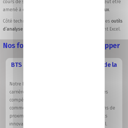
cours de ses missions, le business developper peut être
amené à échanger avec des
clients internationaux
.
Côté technique, il doit être en mesure d’utiliser des
outils
d’analyse statistique
et le pack Office, notamment Excel.
Nos formations Business developper
BTS Négociation et Digitalisation de la
Relation Client (NDRC)
Notre BTS NDRC est idéal pour booster votre
carrière de business developer : vous aurez les
compétences pour créer des stratégies
commerciales percutantes, nouer des relations de
proximité avec vos clients et piloter des projets
innovants dans un environnement multicanal.