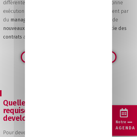
différentes actions. En interne, il s’assure de la bonne
exécution du
business plan
. Cela passe notamment par
du
management d’équipe
. En externe, il cherche de
nouveaux partenaires
. Avec ces derniers, il
négocie des
contrats
avantageux pour son entreprise.
Toutes nos formations en Vente Commerce
Quelles sont les compétences
requises pour devenir business
developper ?
Notre
AGENDA
Pour devenir business developper, il est essentiel de