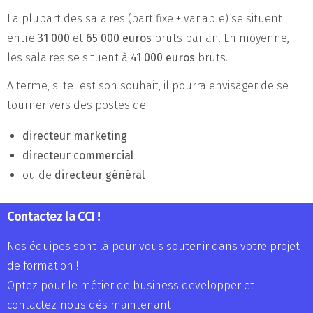
La plupart des salaires (part fixe + variable) se situent
entre
31 000
et
65 000 euros
bruts par an. En moyenne,
les salaires se situent à
41 000 euros
bruts.
A terme, si tel est son souhait, il pourra envisager de se
tourner vers des postes de :
directeur marketing
directeur commercial
ou de
directeur général
Contactez la CCI !
Nos équipes sont là pour vous soutenir dans votre projet
de formation !
Optez pour le métier de business developper et
contactez-nous dès maintenant !