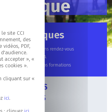
umérique​
Rubriques
le site CCI
ionnement, des
e vidéos, PDF,
Nos prochains rendez-vous
s d'audience.
La vie au CFA
ut accepter », «
es cookies ».
Focus sur nos formations
 cliquant sur «
ARTICLES
RÉCENTS
ez
ici
.
s : cliquez
ici
.