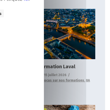
s
Formation Laval
Actualités
Focus sur nos formations
IIA
Formation Laval
15 juillet 2026
Actualités
,
Focus sur nos formations
,
IIA