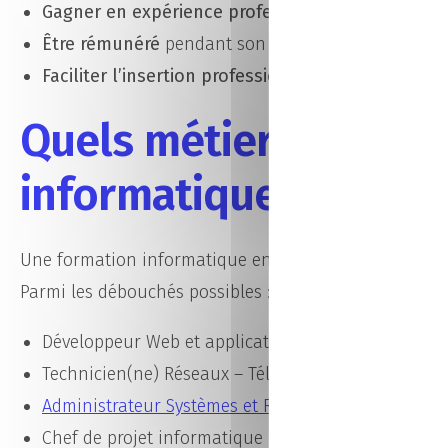
Gagner en expérience professionnelle
dès la for
Être rémunéré
pendant son parcours
Faciliter l’insertion professionnelle
après l’obten
Quels métiers après 
informatique en alter
Une formation informatique en alternance ouvre l’a
Parmi les débouchés possibles :
Développeur Web et applications
Technicien(ne) Réseaux – Télécoms
Administrateur Systèmes et Réseaux
Chef de projet informatique