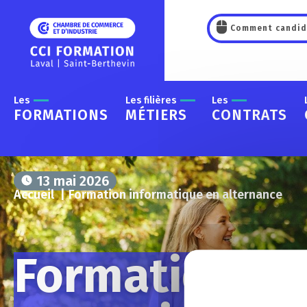
Panneau de gestion des cookies
Comment candid
Les
Les filières
Les
FORMATIONS
MÉTIERS
CONTRATS
13 mai 2026
Accueil
Formation informatique en alternance
Formation inf