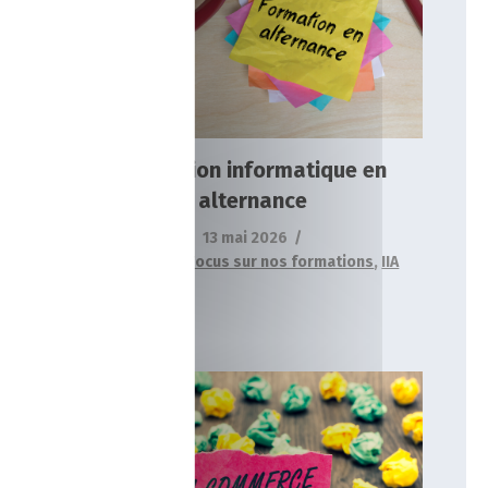
alternance
Actualités
Focus sur nos formations
IIA
Formation informatique en
alternance
13 mai 2026
Actualités
,
Focus sur nos formations
,
IIA
Formation commerce en alternance