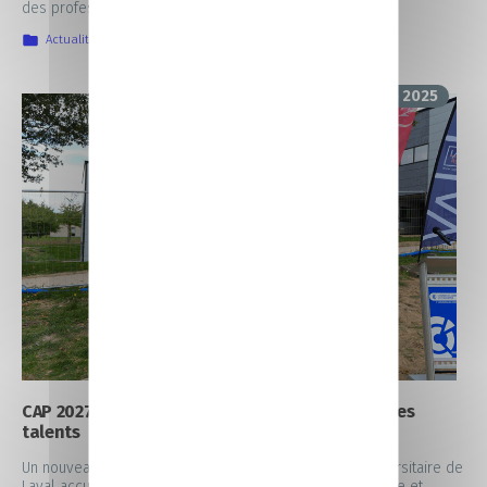
des professionnels, conseils, tests de personnalités…
Actualités
,
IIA
,
Nos prochains rendez-vous
23 septembre 2025
CAP 2027 : un campus unique pour former tous les
talents
Un nouveau bâtiment de 4 186 m² au cœur du parc universitaire de
Laval accueillera tous nos apprenants en formation initiale et