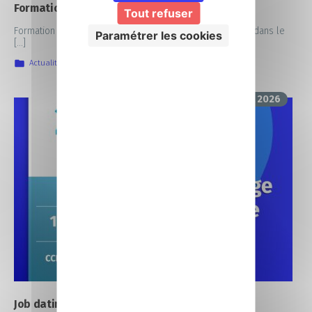
Formation informatique en alternance
Tout refuser
Formation informatique en alternance : une voie d’avenir dans le
Paramétrer les cookies
[…]
Actualités
,
Focus sur nos formations
,
IIA
3 avril 2026
Job dating CCI Formation