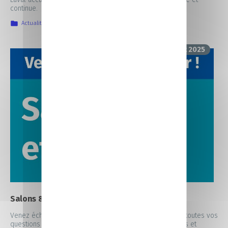
continue.
Actualités
,
IIA
,
La vie au CFA
10 juillet 2025
Salons & Forums 2025/2026
Venez échanger avec nos équipes CCI Formation, poser toutes vos
questions et découvrir nos filières métiers sur les salons et