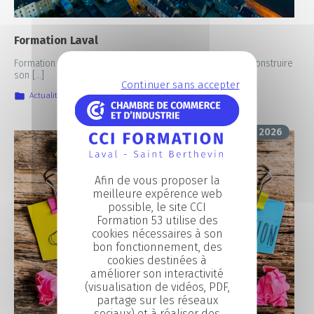
Formation Laval
Formation à Laval : développer ses compétences pour construire
son […]
Continuer sans accepter
Actualités
,
Focus sur nos formations
,
IIA
15 juin 2026
Afin de vous proposer la
meilleure expérence web
possible, le site CCI
Formation 53 utilise des
cookies nécessaires à son
bon fonctionnement, des
cookies destinées à
améliorer son interactivité
(visualisation de vidéos, PDF,
partage sur les réseaux
sociaux) et à réaliser des