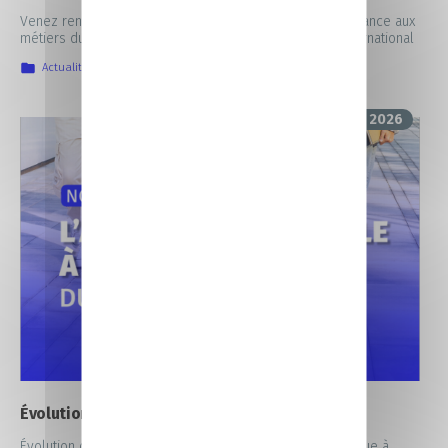
Venez rencontrer les entreprises qui recrutent en alternance aux
métiers du Commerce, de la vente et du Commerce international
Actualités
,
IIA
,
La vie au CFA
,
Nos prochains rendez-vous
11 mars 2026
Évolution de l’aide à l’embauche des apprentis
Évolution des aides à l’embauche d’apprentis L’aide unique à