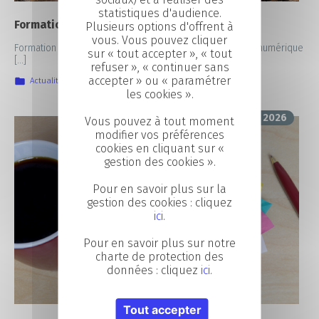
statistiques d'audience.
Formation informatique Laval
Plusieurs options d'offrent à
vous. Vous pouvez cliquer
Formation informatique à Laval : accéder aux métiers du numérique​
sur « tout accepter », « tout
[…]
refuser », « continuer sans
accepter » ou « paramétrer
Actualités
,
Focus sur nos formations
,
IIA
les cookies ».
13 mai 2026
Vous pouvez à tout moment
modifier vos préférences
cookies en cliquant sur «
gestion des cookies ».
Pour en savoir plus sur la
gestion des cookies : cliquez
ici
.
Pour en savoir plus sur notre
charte de protection des
données : cliquez
ici
.
Tout accepter