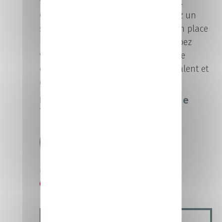
fidélisez et développez une clientèle.
Communiquez sur les réseaux, gérez un
site internet. Prospectez et mettez en place
une stratégie commerciale. Développez
votre secteur d’activité. Managez une
équipe. Optez pour un métier polyvalent et
évolutif !
Le campus proposant cette
filière
Campus Laval
Laval