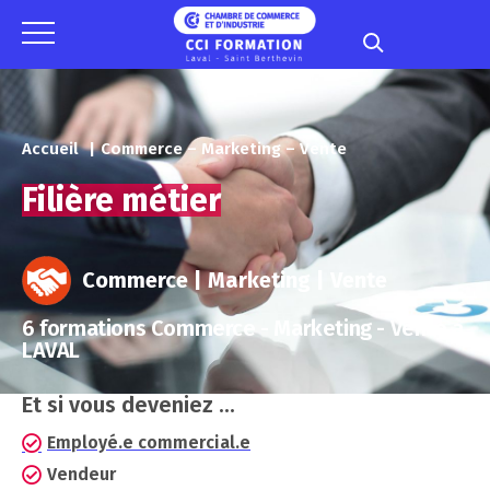
Panneau de gestion des cookies
Accueil
Commerce – Marketing – Vente
Filière métier
Commerce | Marketing | Vente
6 formations Commerce - Marketing - Vente à
LAVAL
Et si vous deveniez ...
Employé.e commercial.e
Vendeur