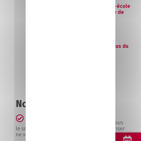
dédiés aux pratiques
commerciales : un magasin-école
permettant une pédagogie active de
mise en pratique
Des formateurs experts issus du
monde professionnel
Nos atouts
Nous croyons en l’apprentissage et nous
le soutenons. Nous pensons que savoir penser
ne va pas sans savoir-faire