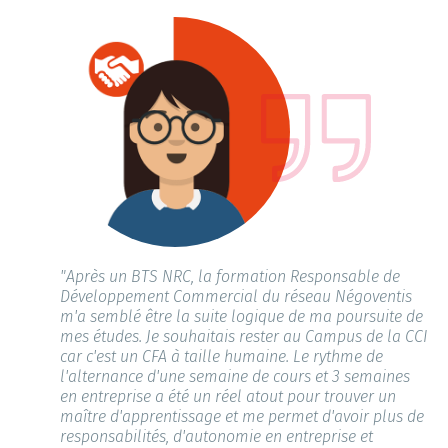
"Après un BTS NRC, la formation Responsable de
Développement Commercial du réseau Négoventis
m'a semblé être la suite logique de ma poursuite de
mes études. Je souhaitais rester au Campus de la CCI
car c'est un CFA à taille humaine. Le rythme de
l'alternance d'une semaine de cours et 3 semaines
en entreprise a été un réel atout pour trouver un
maître d'apprentissage et me permet d'avoir plus de
responsabilités, d'autonomie en entreprise et