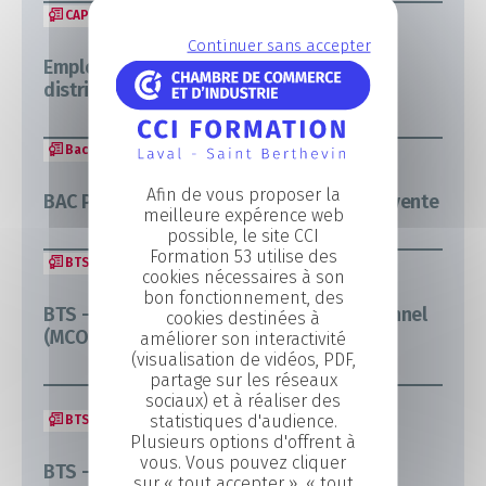
CAP
Avant BAC
Continuer sans accepter
Employé polyvalent du commerce et de la
distribution
Bac Pro
Avant BAC
Afin de vous proposer la
BAC PRO – Métiers du commerce et de la vente
meilleure expérence web
possible, le site CCI
Formation 53 utilise des
BTS
Post BAC
cookies nécessaires à son
bon fonctionnement, des
BTS – Management Commercial Opérationnel
cookies destinées à
(MCO)
améliorer son interactivité
(visualisation de vidéos, PDF,
partage sur les réseaux
sociaux) et à réaliser des
statistiques d'audience.
BTS
Post BAC
Plusieurs options d'offrent à
vous. Vous pouvez cliquer
BTS – Négociation et Digitalisation de la
sur « tout accepter », « tout