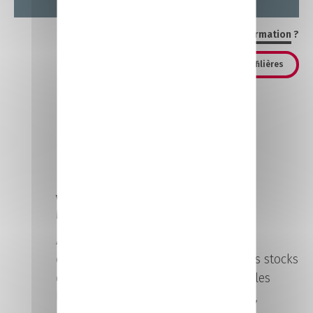
Vous n'avez pas trouvé votre
formation
?
Découvrez nos autres filières
La filière
Vente Commerce
Marketing
Apprenez à bâtir un argumentaire
commercial. Optimisez la gestion des stocks
et l’implantation des produits dans les
lieux de vente. Animez les magasins,