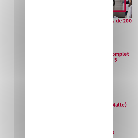
Nos points forts
La force d'un réseau de plus de 200
entreprises partenaires
Un parcours de formation complet
et diversifié du CAP au Bac +5
Des actions de mobilité à
l'international en cours de
formation (Suède, Irlande,
Espagne, Royaume-Uni, Hongrie, Malte)
Des espaces pédagogiques