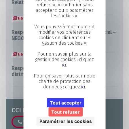
Relation Client (NDRC)
refuser », « continuer sans
accepter » ou « paramétrer
les cookies ».
Titre pro
Post BAC
Vous pouvez à tout moment
Responsable de Développement Commercial –
modifier vos préférences
cookies en cliquant sur «
NEGOVENTIS
gestion des cookies ».
Pour en savoir plus sur la
Titre pro
Post BAC
gestion des cookies : cliquez
ici
.
Responsable de commerces et de la
distribution – NEGOVENTIS
Pour en savoir plus sur notre
charte de protection des
données : cliquez
ici
.
Tout accepter
CCI Formation 53
Tout refuser
Paramétrer les cookies
Voir le numéro
Nous contacter