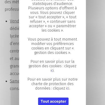
des métiers et des environnements
statistiques d'audience.
Plusieurs options d'offrent à
professionnels !
vous. Vous pouvez cliquer
sur « tout accepter », « tout
Vendredi 17 mars :
journée
refuser », « continuer sans
accepter » ou « paramétrer
dédiée aux
jeunes
des collèges,
les cookies ».
lycées, établissements
Vous pouvez à tout moment
d’enseignement supérieur ou
modifier vos préférences
cookies en cliquant sur «
centre de formation du territoire,
gestion des cookies ».
et aux
demandeurs d’emploi
. Le
Pour en savoir plus sur la
grand public pourra également
gestion des cookies : cliquez
ici
.
accueilli.
Pour en savoir plus sur notre
Samedi 18 mars
: journée
charte de protection des
consacrée au
grand public
.
données : cliquez
ici
.
Tout accepter