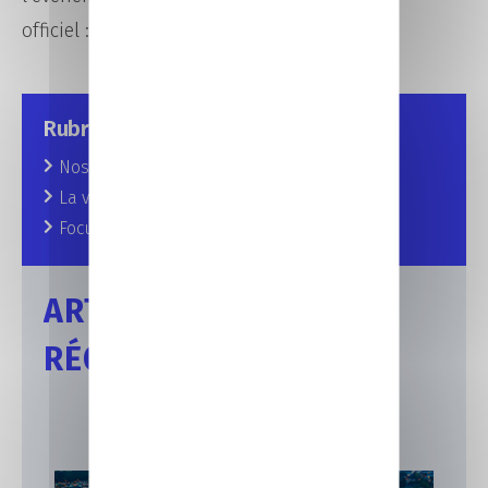
officiel :
bigbang-emploi.fr
Rubriques
Nos prochains rendez-vous
La vie au CFA
Focus sur nos formations
ARTICLES
RÉCENTS