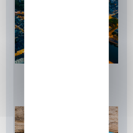
Formation Laval
Actualités
Focus sur nos formations
IIA
Formation Laval
15 juillet 2026
Actualités
,
Focus sur nos formations
,
IIA