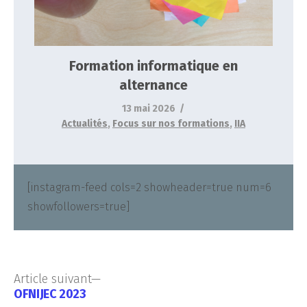
Formation informatique en
alternance
13 mai 2026
Actualités
,
Focus sur nos formations
,
IIA
[instagram-feed cols=2 showheader=true num=6
showfollowers=true]
Article suivant
OFNIJEC 2023