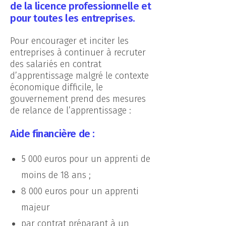
de la licence professionnelle et
pour toutes les entreprises.
Pour encourager et inciter les
entreprises à continuer à recruter
des salariés en contrat
d’apprentissage malgré le contexte
économique difficile, le
Continuer sans accepter
gouvernement prend des mesures
de relance de l’apprentissage :
Aide financière de :
Afin de vous proposer la
5 000 euros pour un apprenti de
meilleure expérence web
moins de 18 ans ;
possible, le site CCI
Formation 53 utilise des
8 000 euros pour un apprenti
cookies nécessaires à son
bon fonctionnement, des
majeur
cookies destinées à
améliorer son interactivité
par contrat préparant à un