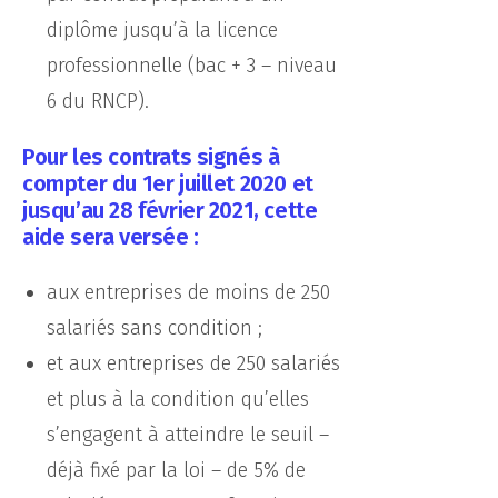
(visualisation de vidéos, PDF,
diplôme jusqu’à la licence
partage sur les réseaux
sociaux) et à réaliser des
professionnelle (bac + 3 – niveau
statistiques d'audience.
Plusieurs options d'offrent à
6 du RNCP).
vous. Vous pouvez cliquer
sur « tout accepter », « tout
Pour les contrats signés à
refuser », « continuer sans
compter du 1er juillet 2020 et
accepter » ou « paramétrer
les cookies ».
jusqu’au 28 février 2021, cette
aide sera versée :
Vous pouvez à tout moment
modifier vos préférences
cookies en cliquant sur «
aux entreprises de moins de 250
gestion des cookies ».
salariés sans condition ;
Pour en savoir plus sur la
et aux entreprises de 250 salariés
gestion des cookies : cliquez
ici
.
et plus à la condition qu’elles
s’engagent à atteindre le seuil –
Pour en savoir plus sur notre
charte de protection des
déjà fixé par la loi – de 5% de
données : cliquez
ici
.