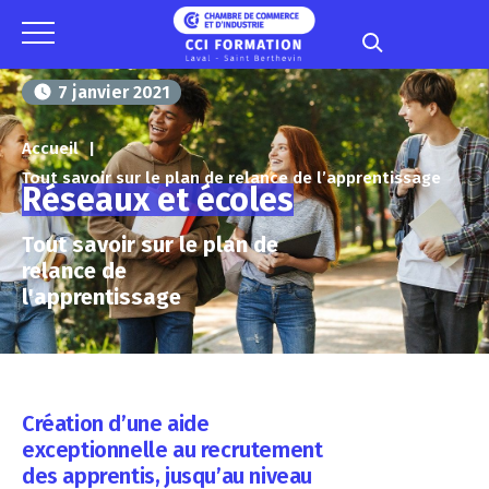
Panneau de gestion des cookies
7 janvier 2021
Accueil
Tout savoir sur le plan de relance de l’apprentissage
Réseaux et écoles
Tout savoir sur le plan de
relance de
l'apprentissage
Création d’une aide
exceptionnelle au recrutement
des apprentis, jusqu’au niveau