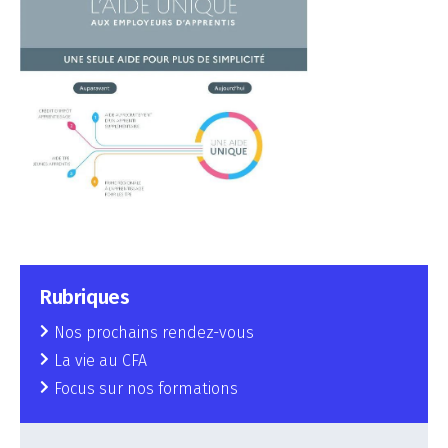
Rubriques
Nos prochains rendez-vous
La vie au CFA
Focus sur nos formations