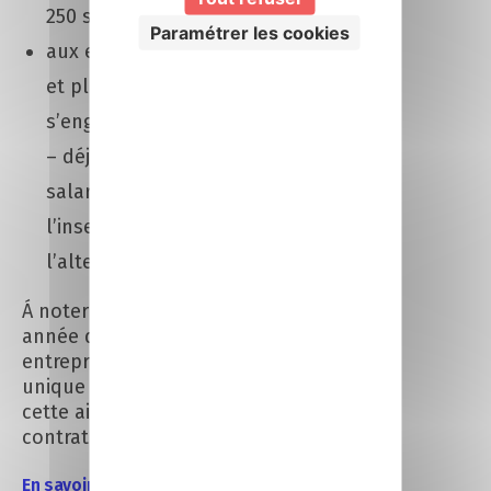
250 salariés sans condition
Paramétrer les cookies
aux entreprises de 250 salariés
et plus à la condition qu’elles
s’engagent à atteindre le seuil
– déjà fixé par la loi – de 5% de
salariés en contrats favorisant
l’insertion professionnelle et
l’alternance en 2021.
Á noter : à l’issue de la première
année d’exécution du contrat, les
entreprises éligibles à l’aide
unique pourront bénéficier de
cette aide jusqu’à la fin du
contrat.
En savoir +