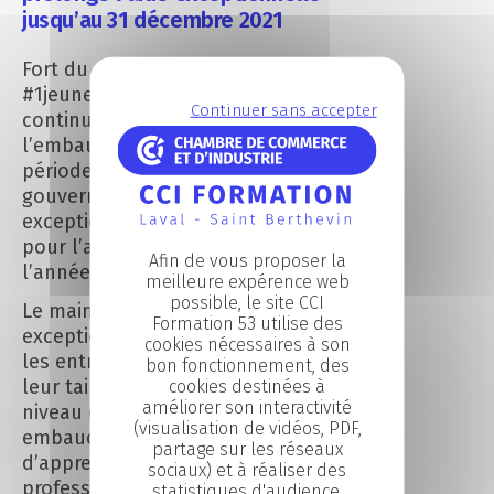
jusqu’au 31 décembre 2021
Fort du succès du plan
#1jeune1solution et pour
Continuer sans accepter
continuer à encourager
l’embauche des jeunes dans cette
période de pandémie, le
gouvernement prolonge l’aide
exceptionnelle des entreprises
pour l’alternance jusqu’à la fin de
Afin de vous proposer la
l’année 2021.
meilleure expérence web
possible, le site CCI
Le maintien de cette prime
Formation 53 utilise des
exceptionnelle concerne toutes
cookies nécessaires à son
les entreprises, quelle que soit
bon fonctionnement, des
leur taille et quel que soit le
cookies destinées à
améliorer son interactivité
niveau d’études des jeunes
(visualisation de vidéos, PDF,
embauchés, pour des contrats
partage sur les réseaux
d’apprentissage ou de
sociaux) et à réaliser des
professionnalisation.
statistiques d'audience.