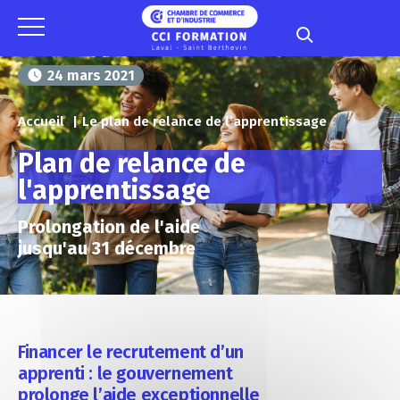
Panneau de gestion des cookies
24 mars 2021
Accueil
Le plan de relance de l’apprentissage
Plan de relance de
l'apprentissage
Prolongation de l'aide
jusqu'au 31 décembre
Financer le recrutement d’un
apprenti : le gouvernement
prolonge l’aide exceptionnelle