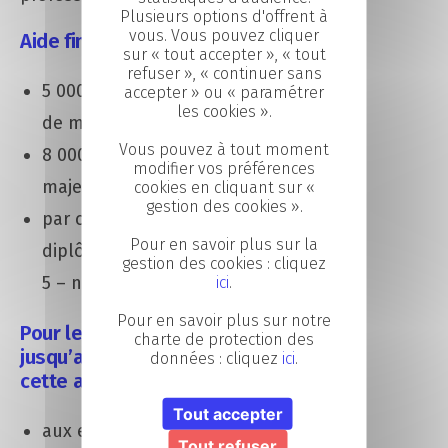
Plusieurs options d'offrent à
vous. Vous pouvez cliquer
Aide financière de :
sur « tout accepter », « tout
refuser », « continuer sans
5 000 euros pour un apprenti
accepter » ou « paramétrer
les cookies ».
de moins de 18 ans
Vous pouvez à tout moment
8 000 euros pour un apprenti
modifier vos préférences
majeur
cookies en cliquant sur «
gestion des cookies ».
par contrat préparant à un
Pour en savoir plus sur la
diplôme jusqu’au master (bac +
gestion des cookies : cliquez
5 – niveau 7 du RNCP)
ici
.
Pour en savoir plus sur notre
Pour les contrats signés
charte de protection des
jusqu’au 31 décembre 2021,
données : cliquez
ici
.
cette aide sera versée :
Tout accepter
aux entreprises de moins de
Tout refuser