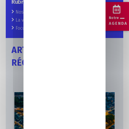
Rubriques
Nos prochains rendez-vous
Notre
La vie au CFA
AGENDA
Focus sur nos formations
ARTICLES
RÉCENTS
Formation Laval