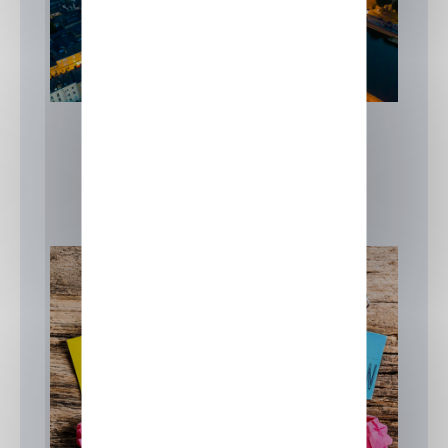
Actualités
Focus sur nos formations
IIA
Formation Laval
15 juillet 2026
Actualités
,
Focus sur nos formations
,
IIA
Formation informatique Laval
Actualités
Focus sur nos formations
IIA