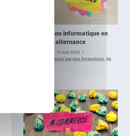
Actualités
Focus sur nos formations
IIA
Formation informatique en
alternance
13 mai 2026
Actualités
,
Focus sur nos formations
,
IIA
Formation commerce en alternance
Actualités
Focus sur nos formations