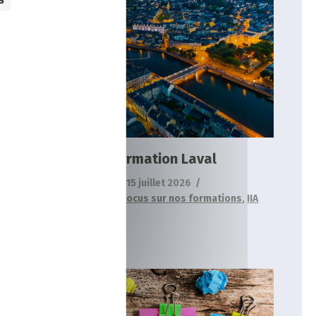
Formation Laval
Actualités
Focus sur nos formations
IIA
Formation Laval
15 juillet 2026
Actualités
,
Focus sur nos formations
,
IIA