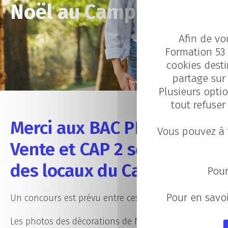
Noël au Campus CCI Ma
Afin de vo
Formation 53 
cookies desti
partage sur 
Plusieurs optio
tout refuser
Merci aux BAC PRO 2 Métier
Vous pouvez à 
Vente et CAP 2 semaine pour
des locaux du Campus CCI M
Pour
Pour en savoi
Un concours est prévu entre ces 2 formations pour sav
Les photos des décorations de Noël :