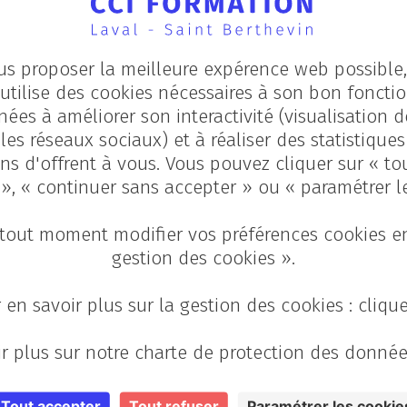
yenne !
us proposer la meilleure expérence web possible, 
utilise des cookies nécessaires à son bon fonct
nées à améliorer son interactivité (visualisation d
les réseaux sociaux) et à réaliser des statistique
ns d'offrent à vous. Vous pouvez cliquer sur « to
 », « continuer sans accepter » ou « paramétrer l
s du Commerce et de la
tout moment modifier vos préférences cookies en
gestion des cookies ».
 la décoration de Noël
ayenne !
 en savoir plus sur la gestion des cookies : cliqu
r plus sur notre charte de protection des donnée
oir qui a la meilleure décoration de Noël !
Tout accepter
Tout refuser
Paramétrer les cookie