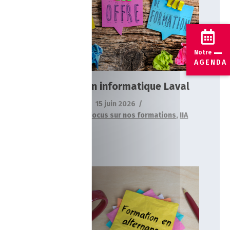
Formation informatique Laval
Actualités
Focus sur nos formations
IIA
Notre
AGENDA
Formation informatique Laval
15 juin 2026
Actualités
,
Focus sur nos formations
,
IIA
Formation informatique en
alternance