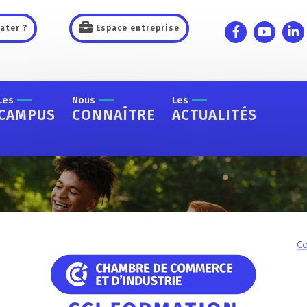
ater ?
Espace entreprise
Les
Nous
Les
CAMPUS
CONNAÎTRE
ACTUALITÉS
Co