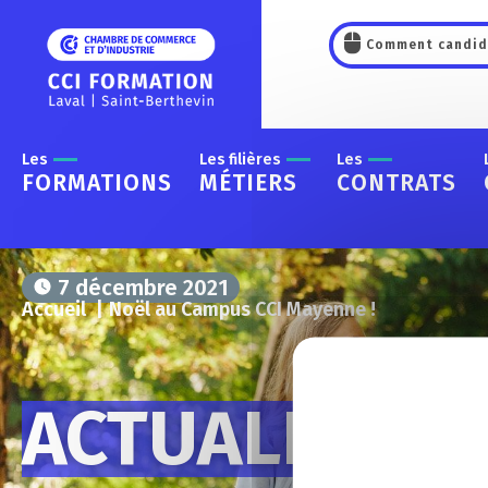
Panneau de gestion des cookies
Comment candid
Les
Les filières
Les
FORMATIONS
MÉTIERS
CONTRATS
7 décembre 2021
Accueil
Noël au Campus CCI Mayenne !
ACTUALITES