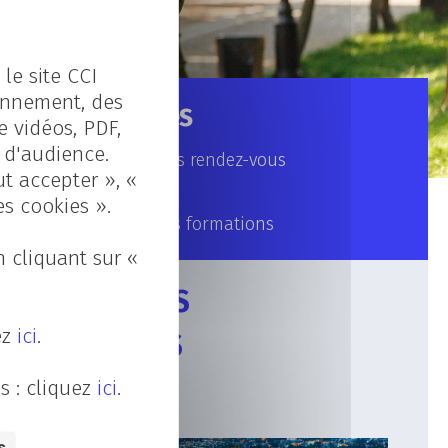
le site CCI
ionnement, des
Rubriques
e vidéos, PDF,
s d'audience.
Nos prochains rendez-vous
ut accepter », «
La vie au CFA
es cookies ».
Focus sur nos formations
 cliquant sur «
ARTICLES
ez
ici
.
RÉCENTS
s : cliquez
ici
.
s