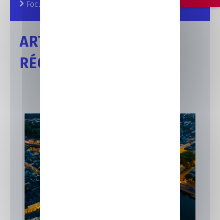
Focus sur nos formations
ARTICLES
RÉCENTS
Formation Laval
Actualités
Focus sur nos formations
IIA