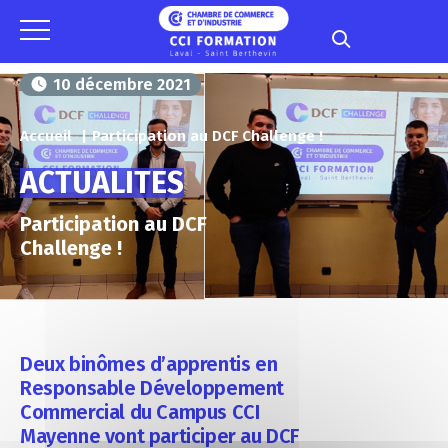
Panneau de gestion des cookies
10 décembre 2021
Accueil
Participation au DCF Challenge !
ACTUALITES
Participation au DCF
Challenge !
Deux binômes d’apprentis en
Responsable Développement
Commercial du Campus CCI
Mayenne vont participer au DCF