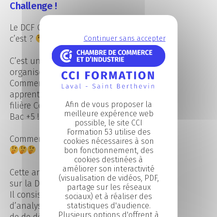
Challenge !
Le DCF Challenge, qu’est ce que
c’est ?
Continuer sans accepter
C’est un concours national
organisé par les Dirigeants
Commerciaux de France pour des
apprentis ou étudiants dans la
Afin de vous proposer la
filière Commerce de niveau Bac +2 à
meilleure expérence web
Bac +5 !
possible, le site CCI
Formation 53 utilise des
Comment se déroule le challenge ?
cookies nécessaires à son
bon fonctionnement, des
cookies destinées à
améliorer son interactivité
Cette année, le cas partenaire est
(visualisation de vidéos, PDF,
sur la DS Automobiles.
partage sur les réseaux
Il consiste en un travail en binôme
sociaux) et à réaliser des
d’analyse et d’élaboration d’un plan
statistiques d'audience.
Plusieurs options d'offrent à