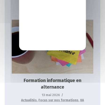
15 juin 2026
Actualités
,
Focus sur nos formations
,
IIA
Formation informatique en alternance
Actualités
Focus sur nos formations
IIA
Formation informatique en
alternance
13 mai 2026
Actualités
,
Focus sur nos formations
,
IIA