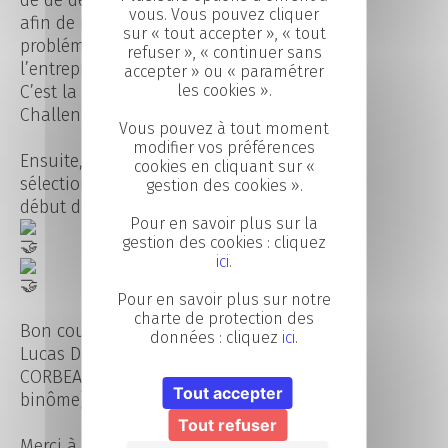
de de développement commercial
vous. Vous pouvez cliquer
afin de répondre à une
sur « tout accepter », « tout
problématique réelle identifiée par
refuser », « continuer sans
l’entreprise partenaire.
accepter » ou « paramétrer
C’est la principale étape du DCF
les cookies ».
Challenge !
Vous pouvez à tout moment
modifier vos préférences
Ensuite, l’un de nos 2 binômes sera
cookies en cliquant sur «
sélectionné pour la finale locale en
gestion des cookies ».
début d’année prochaine !
Pour en savoir plus sur la
gestion des cookies : cliquez
ici
.
Pour en savoir plus sur notre
charte de protection des
Bon courage à Valentin Defay et
données : cliquez
ici
.
Lucas Dubois (1er binôme) et Kilian
CORBEAU et Hugo LEDAUPHIN (2ème
Tout accepter
binôme) pour ce challenge !
Tout refuser
Merci à DCF MAYENNE et Caroline