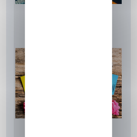
Formation Laval
15 juillet 2026
Actualités
,
Focus sur nos formations
,
IIA
Formation informatique Laval
Actualités
Focus sur nos formations
IIA
Formation informatique Laval