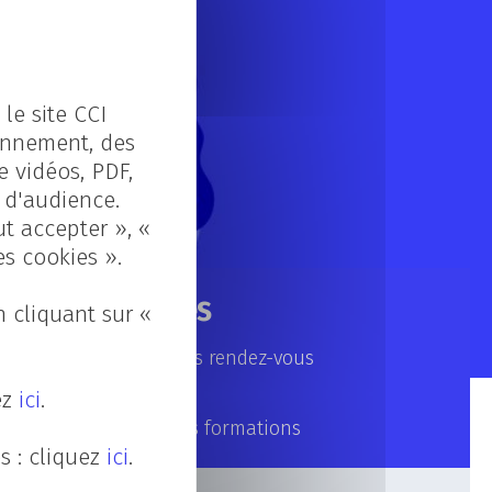
le site CCI
ionnement, des
e vidéos, PDF,
s d'audience.
ut accepter », «
es cookies ».
Rubriques
 cliquant sur «
Nos prochains rendez-vous
La vie au CFA
ez
ici
.
Focus sur nos formations
s : cliquez
ici
.