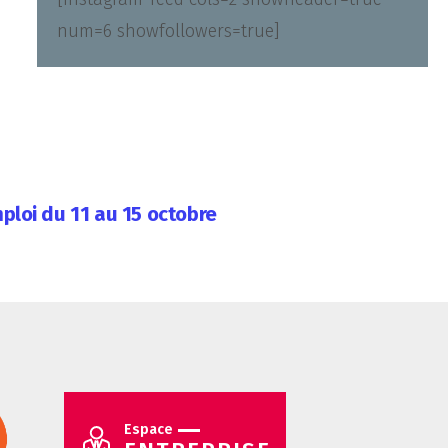
num=6 showfollowers=true]
ploi du 11 au 15 octobre
Espace