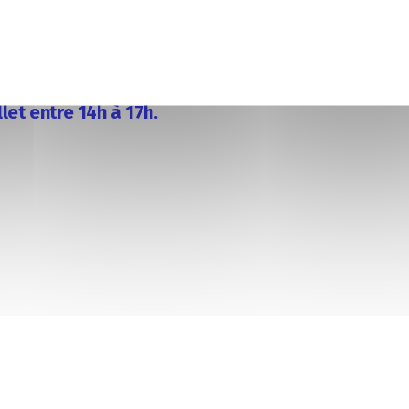
nance de nos entreprises partenaires. Vous
ole-entreprise et visiter les locaux du
alités d’inscriptions seront possibles.
e aura lieu au Campus CCI Mayenne, Rue
illet entre 14h à 17h.