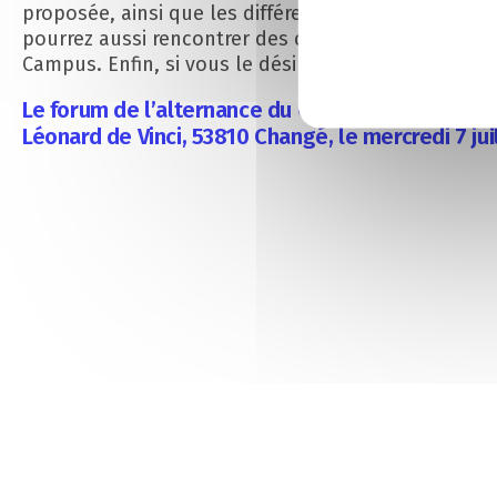
proposée, ainsi que les différentes offres en alter
pourrez aussi rencontrer des chargés de relation éc
Campus. Enfin, si vous le désirez, les premières mod
Le forum de l’alternance du Campus CCI Mayenn
Léonard de Vinci, 53810 Changé, le mercredi 7 ju