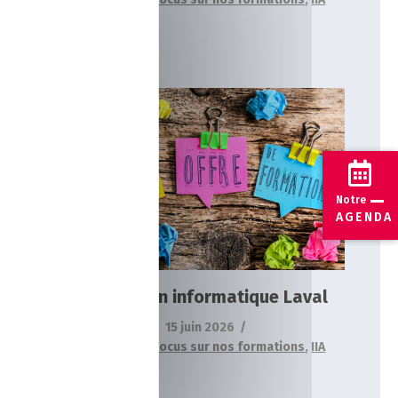
Formation informatique Laval
Actualités
Focus sur nos formations
Notre
IIA
AGENDA
Formation informatique Laval
15 juin 2026
Actualités
,
Focus sur nos formations
,
IIA