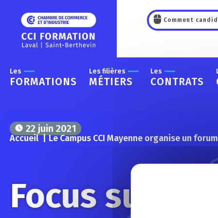
Panneau de gestion des cookies
Comment candid
Les
Les filières
Les
FORMATIONS
MÉTIERS
CONTRATS
22 juin 2021
Accueil
Le Campus CCI Mayenne organise un forum dé
Focus sur no