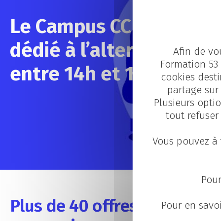
Le Campus CCI Mayenne
dédié à l’alternance le 
Afin de vo
Formation 53 
entre 14h et 17h
cookies desti
partage sur 
Plusieurs optio
tout refuser
Vous pouvez à 
Pour
Plus de 40 offres en altern
Pour en savoi