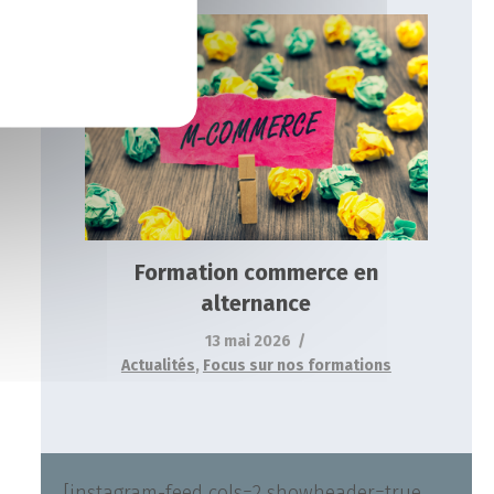
Formation commerce en alternance
Actualités
Focus sur nos formations
Formation commerce en
alternance
13 mai 2026
Actualités
,
Focus sur nos formations
[instagram-feed cols=2 showheader=true