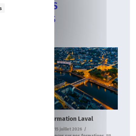
ARTICLES
s
RÉCENTS
Formation Laval
Actualités
Focus sur nos formations
IIA
Formation Laval
15 juillet 2026
Actualités
,
Focus sur nos formations
,
IIA