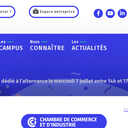
ater ?
Espace entreprise
Les
Nous
Les
CAMPUS
CONNAÎTRE
ACTUALITÉS
dié à l’alternance le mercredi 7 juillet entre 14h et 1
s formations
Co