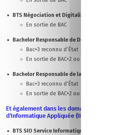
BTS Négociation et Digitalisation de la Relation 
En sortie de BAC
Bachelor Responsable de Développement Commer
Bac+3 reconnu d’État
En sortie de BAC+2 ou après 3 ans d’expéri
Bachelor Responsable de la Distribution >>
Fiche
Bac+3 reconnu d’État
En sortie de BAC+2 ou après 3 ans d’expéri
Et également dans les domaines de l’informatiqu
d’Informatique Appliquée (IIA) :
BTS SIO Service Informatique aux Organisations 