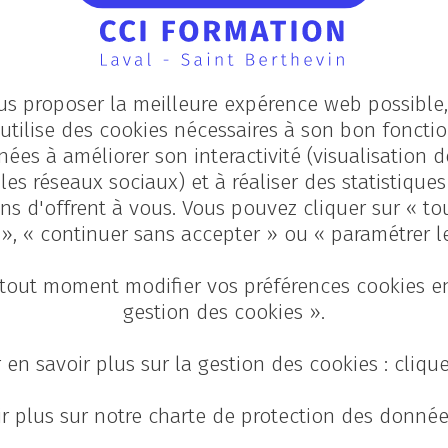
 organise un forum
mercredi 7 juillet
us proposer la meilleure expérence web possible, 
utilise des cookies nécessaires à son bon fonct
nées à améliorer son interactivité (visualisation d
les réseaux sociaux) et à réaliser des statistique
ns d'offrent à vous. Vous pouvez cliquer sur « to
 », « continuer sans accepter » ou « paramétrer l
tout moment modifier vos préférences cookies en
gestion des cookies ».
 en savoir plus sur la gestion des cookies : cliqu
ance de nos entreprises
r plus sur notre charte de protection des donnée